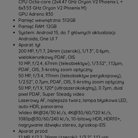
CPU Octa-core (2x4.47 GHz Oryon V2 Phoenix L +
6x3.53 GHz Oryon V2 Phoenix M)
GPU Adreno 830
Pamięć wewnętrzna: 512GB
Pamięć RAM: 12GB
System: Android 15, do 7 głównych aktualizacji
Androida, One UI 7
Aparat: tył
200 MP, f/1.7, 24mm (szeroki), 1/1.3", 0.6μm,
wielokierunkowy PDAF, OIS
10 MP, f/2.4, 67mm (teleobiektyw), 1/3.52", 1.12μm,
PDAF, OIS, 3-krotny zoom optyczny
50 MP, f/3.4, 111mm (teleobiektyw peryskopowy),
1/2.52", 0.7μm, PDAF, OIS, 5-krotny zoom optyczny
50 MP, f/1.9, 120° (ultraszerokokątny), 0.7μm, dual
pixel PDAF, Super Steady video
Laserowy AF, najlepsza twarz, lampa błyskowa LED,
auto-HDR, panorama
Wideo 8K@24/30 kl./s, 4K@30/60/120 kl./s,
1080p@30/60/240 kl./s, 10-bitowy HDR, HDR10+,
nagrywanie dźwięku stereo, żyroskop-EIS
Aparat: przód
12 MP, f/2,2, 26mm (szeroki), 1/3,2", 1,12 μm,