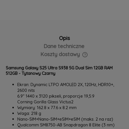
Opis
Dane techniczne
Koszty dostawy
Cena nie zawiera ewentualnych kosztów płatności
Samsung Galaxy S25 Ultra S938 5G Dual Sim 12GB RAM
512GB - Tytanowy Czarny
Ekran: Dynamic LTPO AMOLED 2X, 120Hz, HDR10+,
2600 nits
6.9" 1440 x 3120 pikseli, proporcje 19,5:9
Corning Gorilla Glass Victus2
Wymiary: 162.8 x 77.6 x 8.2 mm
Waga: 218 g
Nano-SIM+Nano-SIM+eSIM+eSIM (maks. 2 na raz)
Qualcomm SM8750-AB Snapdragon 8 Elite (3 nm)