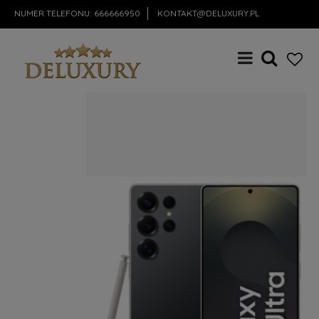
NUMER TELEFONU:
666666950
KONTAKT@DELUXURY.PL