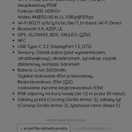
dwupikselowy PDAF
Funkcje HDR, HDR10+
Wideo 4K@30/60 kl./s, 1080p@30fps
Wi-Fi 802.11 a/b/g/n/ac/6e/7, tri-band, Wi-Fi Direct
Bluetooth 5.4, A2DP, LE
GPS, GLONASS, BDS, GALILEO, QZSS
NFC
USB Type-C 3.2, DisplayPort 1.2, OTG
Sensory: Odcisk palca (pod wyświetlaczem,
ultradźwiękowy), akcelerometr, żyroskop, czujnik
zbliżeniowy, kompas, barometr
Bateria: Li-Ion 5000mAh,
Szybkie ładowanie 45W przewodowy,
Bezprzewodowo 25W (Qi2)
Ładowanie zwrotne bezprzewodowo 4,5W
IP68 odporny na kurz/wodę (do 1,5 m przez 30 minut)
Szklany przód (Corning Gorilla Armor 2), szklany tył
(Corning Gorilla Armor 2), tytanowa rama (klasa 5)
PRZEGLĄDASZ OFERTĘ DLA:
✓ KLIENTÓW INDYWIDUALNYCH
KLIENTÓW BIZNESOWYCH