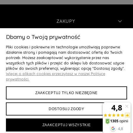
ZAKUPY
INFORMACJE
Dbamy o Twoją prywatność
Pliki cookies i pokrewne im technologie umożliwiają poprawne
MOJE KONTO
działanie strony i pomagają nam dostosować ofertę do Twoich
potrzeb. Możesz zaakceptować wykorzystanie przez nas
wszystkich tych plików i przejść do sklepu lub dostosować użycie
O NAS
plików do swoich preferencji, wybierając opcję "Dostosuj zgody".
Więcej o plikach cookies przeczytasz w naszej Polityce
Deluxury.pl
|| Struga 7, 90-420 Łódź, woj. łódzkie || NIP:
prywatności.
5252902064 || tel.: 666 666 950, e-mail: kontakt@deluxury.pl
ZAAKCEPTUJ TYLKO NIEZBĘDNE
DOSTOSUJ ZGODY
ZAAKCEPTUJ WSZYSTKIE
Maxsote
Rocoto Theme. All rights reserved