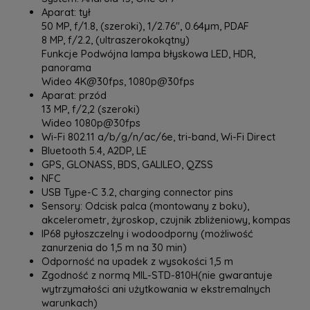
Aparat: tył
50 MP, f/1.8, (szeroki), 1/2.76", 0.64μm, PDAF
8 MP, f/2.2, (ultraszerokokątny)
Funkcje Podwójna lampa błyskowa LED, HDR,
panorama
Wideo 4K@30fps, 1080p@30fps
Aparat: przód
13 MP, f/2,2 (szeroki)
Wideo 1080p@30fps
Wi-Fi 802.11 a/b/g/n/ac/6e, tri-band, Wi-Fi Direct
Bluetooth 5.4, A2DP, LE
GPS, GLONASS, BDS, GALILEO, QZSS
NFC
USB Type-C 3.2, charging connector pins
Sensory: Odcisk palca (montowany z boku),
akcelerometr, żyroskop, czujnik zbliżeniowy, kompas
IP68 pyłoszczelny i wodoodporny (możliwość
zanurzenia do 1,5 m na 30 min)
Odporność na upadek z wysokości 1,5 m
Zgodność z normą MIL-STD-810H(nie gwarantuje
wytrzymałości ani użytkowania w ekstremalnych
warunkach)