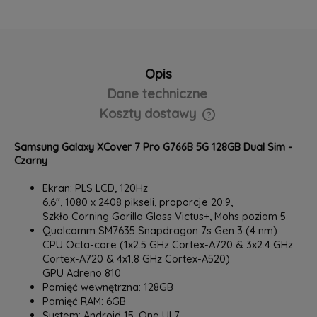
Opis
Dane techniczne
Koszty dostawy
Cena nie zawiera ewentualnych kosztów płatności
Samsung Galaxy XCover 7 Pro G766B 5G 128GB Dual Sim -
Czarny
Ekran: PLS LCD, 120Hz
6.6", ‎1080 x 2408 pikseli, proporcje 20:9‎,
Szkło Corning Gorilla Glass Victus+, Mohs poziom 5
Qualcomm SM7635 Snapdragon 7s Gen 3 (4 nm)
CPU Octa-core (1x2.5 GHz Cortex-A720 & 3x2.4 GHz
Cortex-A720 & 4x1.8 GHz Cortex-A520)
GPU Adreno 810
Pamięć wewnętrzna: 128GB
Pamięć RAM: 6GB
System: Android 15, One UI 7