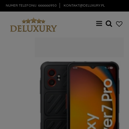
NUMER TELEFONU:
666666950
KONTAKT@DELUXURY.PL