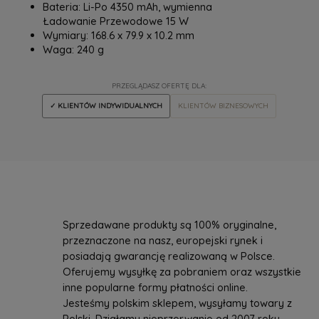
Bateria: Li-Po 4350 mAh, wymienna
Ładowanie Przewodowe 15 W
Wymiary: 168.6 x 79.9 x 10.2 mm
Waga: 240 g
PRZEGLĄDASZ OFERTĘ DLA:
✓ KLIENTÓW INDYWIDUALNYCH
KLIENTÓW BIZNESOWYCH
Sprzedawane produkty są 100% oryginalne,
przeznaczone na nasz, europejski rynek i
posiadają gwarancję realizowaną w Polsce.
Oferujemy wysyłkę za pobraniem oraz wszystkie
inne popularne formy płatności online.
Jesteśmy polskim sklepem, wysyłamy towary z
Polski. Działamy nieprzerwanie od 2007 roku,