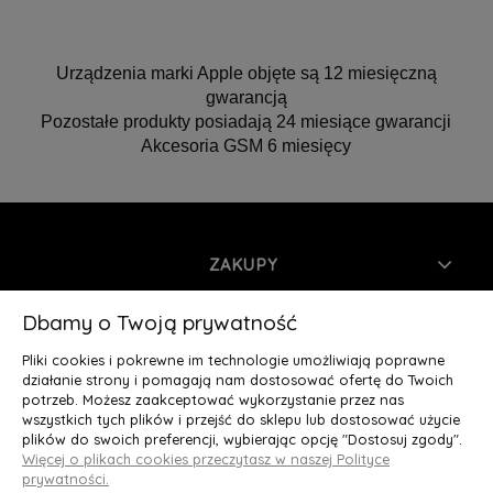
Urządzenia marki Apple objęte są 12 miesięczną
gwarancją
Pozostałe produkty posiadają 24 miesiące gwarancji
Akcesoria GSM 6 miesięcy
ZAKUPY
INFORMACJE
Dbamy o Twoją prywatność
Pliki cookies i pokrewne im technologie umożliwiają poprawne
MOJE KONTO
działanie strony i pomagają nam dostosować ofertę do Twoich
potrzeb. Możesz zaakceptować wykorzystanie przez nas
wszystkich tych plików i przejść do sklepu lub dostosować użycie
O NAS
plików do swoich preferencji, wybierając opcję "Dostosuj zgody".
Więcej o plikach cookies przeczytasz w naszej Polityce
Deluxury.pl
|| Struga 7, 90-420 Łódź, woj. łódzkie || NIP:
prywatności.