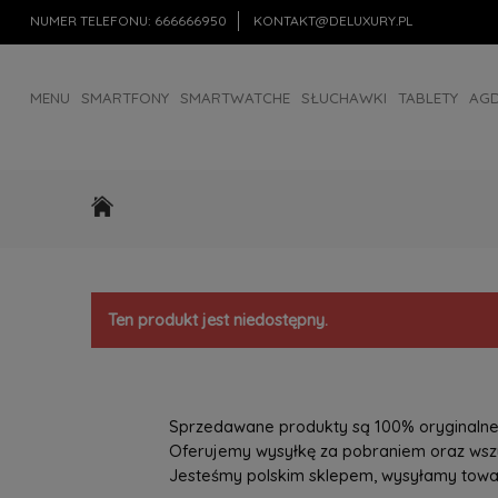
NUMER TELEFONU:
666666950
KONTAKT@DELUXURY.PL
MENU
SMARTFONY
SMARTWATCHE
SŁUCHAWKI
TABLETY
AG
AKCESORIA
OUTLET
Ten produkt jest niedostępny.
Sprzedawane produkty są 100% oryginalne, 
Oferujemy wysyłkę za pobraniem oraz wszys
Jesteśmy polskim sklepem, wysyłamy towary 