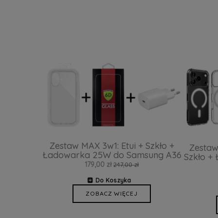
Zestaw MAX 3w1: Etui + Szkło +
Zestaw
Ładowarka 25W do Samsung A36
Szkło +
179,00 zł
247,00 zł
Do Koszyka
ZOBACZ WIĘCEJ