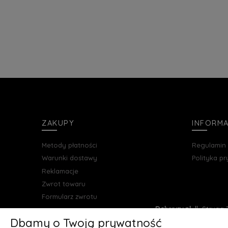
ZAKUPY
INFORM
Metody płatności
Regulamin
Warunki dostawy
Polityka p
Reklamacje
Zwrot towaru
Formularz zwrotu
Deluxury.pl
|| Struga 7
Dbamy o Twoją prywatność