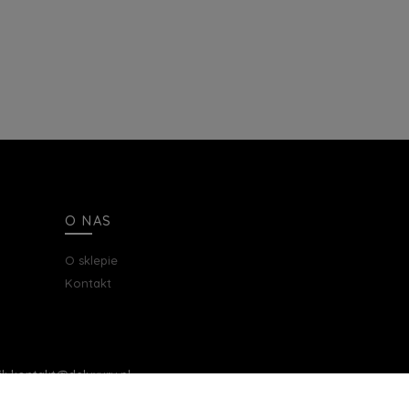
O NAS
O sklepie
Kontakt
ail: kontakt@deluxury.pl