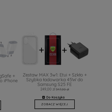
Zestaw MAX 3w1: Etui + Szkło +
gSafe +
Szybka ładowarka 45W do
o iPhone
Samsung S25 FE
249,00 zł
347,00 zł
Do Koszyka
ZOBACZ WIĘCEJ