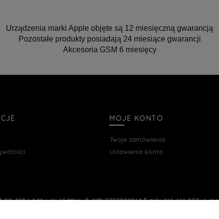
Urządzenia marki Apple objęte są 12 miesięczną gwarancją
Pozostałe produkty posiadają 24 miesiące gwarancji
Akcesoria GSM 6 miesięcy
ACJE
MOJE KONTO
Twoje zamówienia
rywatości
Ustawienia konta
, 90-420 Łódź, woj. łódzkie || NIP: 5252902064 || tel.: 666 666 950, e-m