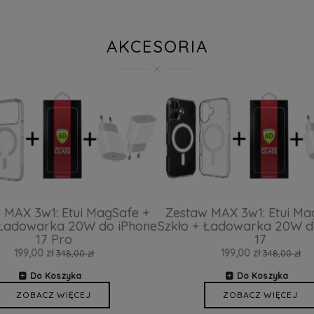
AKCESORIA
 MAX 3w1: Etui MagSafe +
Zestaw MAX 3w1: Etui Ma
 Ładowarka 20W do iPhone
Szkło + Ładowarka 20W d
17 Pro
17
199,00 zł
199,00 zł
348,00 zł
348,00 zł
Do Koszyka
Do Koszyka
ZOBACZ WIĘCEJ
ZOBACZ WIĘCEJ