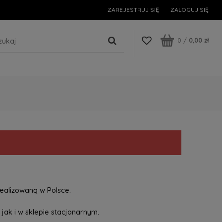
ZAREJESTRUJ SIĘ
ZALOGUJ SIĘ
0
/
0,00 zł
ealizowaną w Polsce.
jak i w sklepie stacjonarnym.