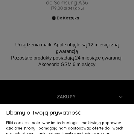
do Samsung A36
179,00 zł
247,00 zł
Do Koszyka
Urządzenia marki Apple objęte są 12 miesięczną
gwarancją
Pozostałe produkty posiadają 24 miesiące gwarancji
Akcesoria GSM 6 miesięcy
ZAKUPY
INFORMACJE
Dbamy o Twoją prywatność
Pliki cookies i pokrewne im technologie umożliwiają poprawne
MOJE KONTO
działanie strony i pomagają nam dostosować ofertę do Twoich
potrzeb. Możesz zaakceptować wykorzystanie przez nas