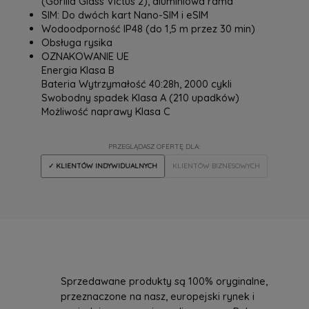
(Gorilla Glass Victus 2), aluminiowa rama
SIM: Do dwóch kart Nano-SIM i eSIM
‎Wodoodporność IP48 (do 1,5 m przez 30 min)
Obsługa rysika
OZNAKOWANIE UE
Energia Klasa B
Bateria Wytrzymałość 40:28h, 2000 cykli
Swobodny spadek Klasa A (210 upadków)
Możliwość naprawy Klasa C
PRZEGLĄDASZ OFERTĘ DLA:
✓ KLIENTÓW INDYWIDUALNYCH
KLIENTÓW BIZNESOWYCH
Sprzedawane produkty są 100% oryginalne,
przeznaczone na nasz, europejski rynek i