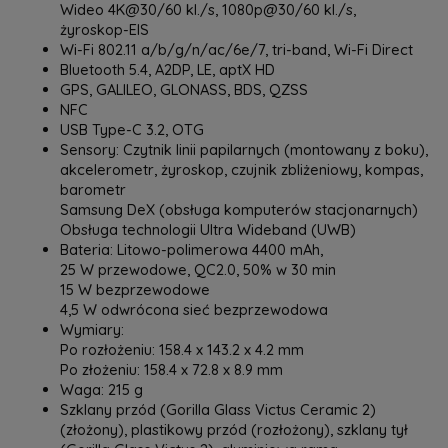
Wideo 4K@30/60 kl./s, 1080p@30/60 kl./s,
żyroskop-EIS
Wi-Fi 802.11 a/b/g/n/ac/6e/7, tri-band, Wi-Fi Direct
Bluetooth 5.4, A2DP, LE, aptX HD
GPS, GALILEO, GLONASS, BDS, QZSS
NFC
USB Type-C 3.2, OTG
Sensory: Czytnik linii papilarnych (montowany z boku),
akcelerometr, żyroskop, czujnik zbliżeniowy, kompas,
barometr
Samsung DeX (obsługa komputerów stacjonarnych)
Obsługa technologii Ultra Wideband (UWB)
Bateria: Litowo-polimerowa 4400 mAh,
‎‎25 W przewodowe, QC2.0, 50% w 30 min
15 W bezprzewodowe
4,5 W odwrócona sieć bezprzewodowa
Wymiary:
‎Po rozłożeniu: 158.4 x 143.2 x 4.2 mm
‎Po złożeniu: 158.4 x 72.8 x 8.9 mm
Waga: 215 g
Szklany przód (Gorilla Glass Victus Ceramic 2)
(złożony), plastikowy przód (rozłożony), szklany tył