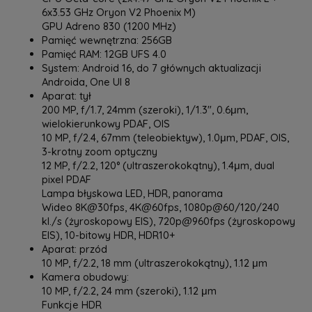
6x3.53 GHz Oryon V2 Phoenix M)
GPU Adreno 830 (1200 MHz)
Pamięć wewnętrzna: 256GB
Pamięć RAM: 12GB UFS 4.0
System: Android 16, do 7 głównych aktualizacji
Androida, One UI 8
Aparat: tył
‎200 MP, f/1.7, 24mm (szeroki), 1/1.3", 0.6μm,
wielokierunkowy PDAF, OIS
10 MP, f/2.4, 67mm (teleobiektyw), 1.0μm, PDAF, OIS,
3-krotny zoom optyczny
12 MP, f/2.2, 120° (ultraszerokokątny), 1.4μm, dual
pixel PDAF
Lampa błyskowa LED, HDR, panorama
Wideo 8K@30fps, 4K@60fps, 1080p@60/120/240
kl./s (żyroskopowy EIS), 720p@960fps (żyroskopowy
EIS), 10-bitowy HDR, HDR10+
Aparat: przód
10 MP, f/2.2, 18 mm (ultraszerokokątny), 1.12 μm
Kamera obudowy:‎
10 MP, f/2.2, 24 mm (szeroki), 1.12 μm
Funkcje HDR