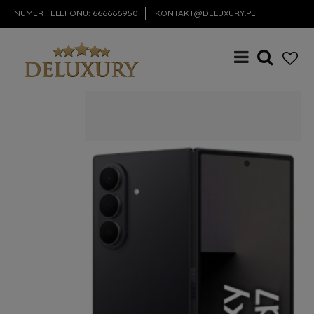
NUMER TELEFONU:
666666950
KONTAKT@DELUXURY.PL