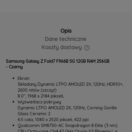
Opis
Dane techniczne
Koszty dostawy
Cena nie zawiera ewentualnych kosztów płatności
Samsung Galaxy Z Fold7 F966B 5G 12GB RAM 256GB
- Czarny
Ekran:
Składany Dynamic LTPO AMOLED 2X, 120Hz, HDR10+,
2600 nitów (szczyt)
8.0", ‎‎‎1968 x 2184 pikseli,
‎Wyświetlacz pokrywy:‎
Dynamic LTPO AMOLED 2X, 120Hz, Corning Gorilla
Glass Ceramic 2
6.5 cala, 1080 x 2520 pikseli, 422 ppi
Qualcomm SM8750-AC Snapdragon 8 Elite (3 nm)
CPU Octa-core (2x4.47 GHz Oryon V2 Phoenix L +