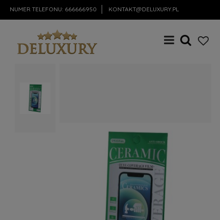
NUMER TELEFONU:
666666950
KONTAKT@DELUXURY.PL