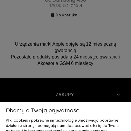
179,00 zł
247,00 zł
Do Koszyka
Urządzenia marki Apple objęte są 12 miesięczną
gwarancją
Pozostałe produkty posiadają 24 miesiące gwarancji
Akcesoria GSM 6 miesięcy
ZAKUPY
INFORMACJE
Dbamy o Twoją prywatność
Pliki cookies i pokrewne im technologie umożliwiają poprawne
MOJE KONTO
działanie strony i pomagają nam dostosować ofertę do Twoich
potrzeb. Możesz zaakceptować wykorzystanie przez nas