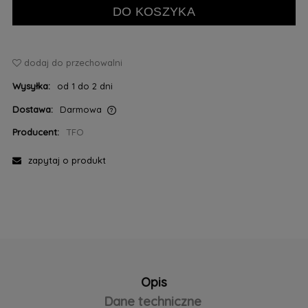
DO KOSZYKA
dodaj do przechowalni
Wysyłka:
od 1 do 2 dni
Dostawa:
Darmowa
Cena nie zawiera ewentualnych kosztów płatności
Producent:
TFO
zapytaj o produkt
Opis
Dane techniczne