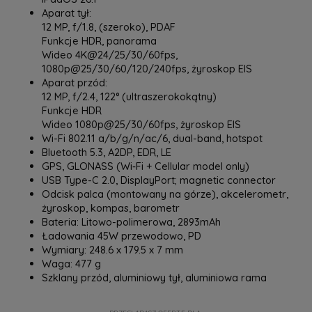
Aparat tył:
12 MP, f/1.8, (szeroko), PDAF
Funkcje HDR, panorama
Wideo 4K@24/25/30/60fps,
1080p@25/30/60/120/240fps, żyroskop EIS
Aparat przód:
12 MP, f/2.4, 122° (ultraszerokokątny)
Funkcje HDR
Wideo 1080p@25/30/60fps, żyroskop EIS
Wi-Fi 802.11 a/b/g/n/ac/6, dual-band, hotspot
Bluetooth 5.3, A2DP, EDR, LE
GPS, GLONASS (Wi‑Fi + Cellular model only)
USB Type-C 2.0, DisplayPort; magnetic connector
Odcisk palca (montowany na górze), akcelerometr,
żyroskop, kompas, barometr
Bateria: Litowo-polimerowa, 2893mAh
Ładowania 45W przewodowo, PD
Wymiary: 248.6 x 179.5 x 7 mm
Waga: 477 g
Szklany przód, aluminiowy tył, aluminiowa rama