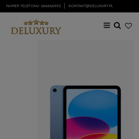
NUMER TELEFONU:
666666950
KONTAKT@DELUXURY.PL