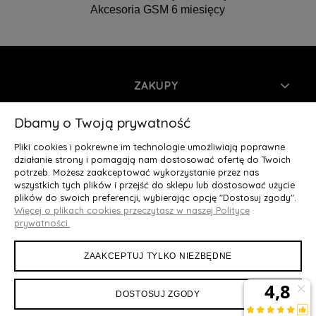
Akcesoria GSM 6 miesięcy
ZAKUPY
INFORMACJE
Dbamy o Twoją prywatność
Pliki cookies i pokrewne im technologie umożliwiają poprawne
MOJE KONTO
działanie strony i pomagają nam dostosować ofertę do Twoich
potrzeb. Możesz zaakceptować wykorzystanie przez nas
wszystkich tych plików i przejść do sklepu lub dostosować użycie
O NAS
plików do swoich preferencji, wybierając opcję "Dostosuj zgody".
Więcej o plikach cookies przeczytasz w naszej Polityce
Deluxury.pl
|| Struga 7, 90-420 Łódź, woj. łódzkie || NIP:
prywatności.
5252902064 || tel.: 666 666 950, e-mail: kontakt@deluxury.pl
ZAAKCEPTUJ TYLKO NIEZBĘDNE
DOSTOSUJ ZGODY