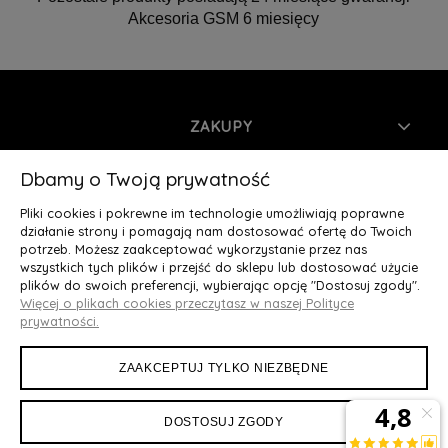
Akcesoria GSM 6 miesięcy
ZAKUPY
INFORMACJE
Dbamy o Twoją prywatność
Pliki cookies i pokrewne im technologie umożliwiają poprawne
MOJE KONTO
działanie strony i pomagają nam dostosować ofertę do Twoich
potrzeb. Możesz zaakceptować wykorzystanie przez nas
wszystkich tych plików i przejść do sklepu lub dostosować użycie
O NAS
plików do swoich preferencji, wybierając opcję "Dostosuj zgody".
Więcej o plikach cookies przeczytasz w naszej Polityce
Deluxury.pl
|| Struga 7, 90-420 Łódź, woj. łódzkie || NIP:
prywatności.
5252902064 || tel.: 666 666 950, e-mail: kontakt@deluxury.pl
ZAAKCEPTUJ TYLKO NIEZBĘDNE
DOSTOSUJ ZGODY