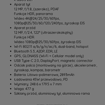
Aparat tył:
12 MP, f/1.8, (szeroko), PDAF
Funkcje HDR, panorama
Wideo 4K@24/25/30/60fps,
1080p@25/30/60/120/240fps, żyroskop EIS
Aparat przód:
12 MP, f/2.4, 122° (ultraszerokokątny)
Funkcje HDR
Wideo 1080p@25/30/60fps, żyroskop EIS
Wi-Fi 802.11 a/b/g/n/ac/6, dual-band, hotspot
Bluetooth 5.3, A2DP, EDR, LE
GPS, GLONASS (Wi‑Fi + Cellular model only)
USB Type-C 2.0, DisplayPort; magnetic connector
Odcisk palca (montowany na górze), akcelerometr,
żyroskop, kompas, barometr
Bateria: Litowo-polimerowa, 2893mAh
Ładowania 45W przewodowo, PD
Wymiary: 248.6 x 179.5 x 7 mm
Waga: 477 g
Szklany przód, aluminiowy tył, aluminiowa rama