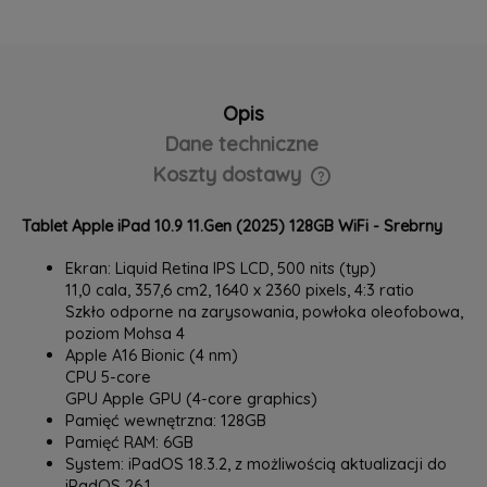
Opis
Dane techniczne
Koszty dostawy
Cena nie zawiera ewentualnych kosztów płatności
Tablet Apple iPad 10.9 11.Gen (2025) 128GB WiFi - Srebrny
Ekran: Liquid Retina IPS LCD, 500 nits (typ)
11,0 cala, 357,6 cm2, 1640 x 2360 pixels, 4:3 ratio
Szkło odporne na zarysowania, powłoka oleofobowa,
poziom Mohsa 4
Apple A16 Bionic (4 nm)
CPU 5-core
GPU Apple GPU (4-core graphics)
Pamięć wewnętrzna: 128GB
Pamięć RAM: 6GB
System: iPadOS 18.3.2, z możliwością aktualizacji do
iPadOS 26.1