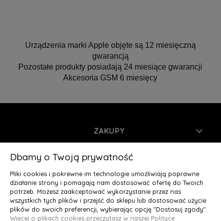
Urządzenia marki Apple objęte są 12 miesięczną
gwarancją
Pozostałe produkty posiadają 24 miesiące gwarancji
Akcesoria GSM 6 miesięcy
ZAKUPY
INFORMACJE
Dbamy o Twoją prywatność
Pliki cookies i pokrewne im technologie umożliwiają poprawne
MOJE KONTO
działanie strony i pomagają nam dostosować ofertę do Twoich
potrzeb. Możesz zaakceptować wykorzystanie przez nas
wszystkich tych plików i przejść do sklepu lub dostosować użycie
O NAS
plików do swoich preferencji, wybierając opcję "Dostosuj zgody".
Więcej o plikach cookies przeczytasz w naszej Polityce