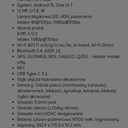
System: Android 15, One UI 7
12 MP, f/1,8, AF
Lampa błyskowa LED, HDR, panorama
Wideo 4K@30fps, 1080p@30fps
Aparat przód;
8 MP, f/2.0
Wideo 1080p@30fps
Wi-Fi 802.11 a/b/g/n/ac/6e, tri-band, Wi-Fi Direct
Bluetooth 5.4, A2DP, LE
GPS, GLONASS, BDS, GALILEO, QZSS - cellular model
only
NFC
USB Type-C 3.2,
Styki złącza ładowania akcesoriów
Sensory: Odcisk palca (montowany z przodu),
akcelerometr, bliskość, żyroskop, kompas, bliskość
(tylko akcesoria)
Gniazdo 3.5mm jack
Głośniki stereo (z Dolby Atmos)
Gniazdo microSDXC dedykowane
Bateria: Litowo-polimerowa 10100 mAh, Wyjmowany
Wymiary: 242.9 x 170.2 x 10.2 mm