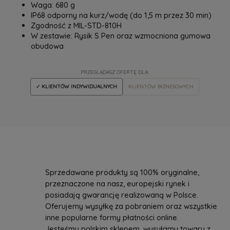
Waga: 680 g
IP68 odporny na kurz/wodę (do 1,5 m przez 30 min)
Zgodność z MIL-STD-810H
W zestawie: Rysik S Pen oraz wzmocniona gumowa
obudowa
PRZEGLĄDASZ OFERTĘ DLA:
✓ KLIENTÓW INDYWIDUALNYCH
KLIENTÓW BIZNESOWYCH
Sprzedawane produkty są 100% oryginalne,
przeznaczone na nasz, europejski rynek i
posiadają gwarancję realizowaną w Polsce.
Oferujemy wysyłkę za pobraniem oraz wszystkie
inne popularne formy płatności online.
Jesteśmy polskim sklepem, wysyłamy towary z