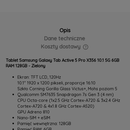
Opis
Dane techniczne
Koszty dostawy
Cena nie zawiera ewentualnych kosztów płatności
Tablet Samsung Galaxy Tab Active 5 Pro X356 10.1 5G 6GB
RAM 128GB - Zielony
Ekran: TFT LCD, 120Hz
10.1" 1920 x 1200 pikseli, proporcje 16:10
Szkło Corning Gorilla Glass Victus+, Mohs poziom 5
Qualcomm SM7635 Snapdragon 7s Gen 3 (4 nm)
CPU Octa-core (1x2.5 GHz Cortex-A720 & 3x2.4 GHz
Cortex-A720 & 4x1.8 GHz Cortex-A520)
GPU Adreno 810
Nano-SIM + eSIM
Pamięć wewnętrzna: 128GB
Pamięć RAM: 6GB