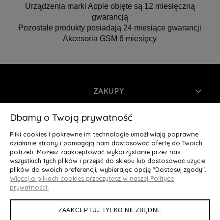
Urządzenia marki Apple objęte są 12 miesięczną
gwarancją
Pozostałe produkty posiadają 24 miesiące gwarancji
Akcesoria GSM 6 miesięcy
ZAKUPY
INFORMACJE
Dbamy o Twoją prywatność
Pliki cookies i pokrewne im technologie umożliwiają poprawne
MOJE KONTO
działanie strony i pomagają nam dostosować ofertę do Twoich
potrzeb. Możesz zaakceptować wykorzystanie przez nas
wszystkich tych plików i przejść do sklepu lub dostosować użycie
O NAS
plików do swoich preferencji, wybierając opcję "Dostosuj zgody".
Więcej o plikach cookies przeczytasz w naszej Polityce
Deluxury.pl
|| Struga 7, 90-420 Łódź, woj. łódzkie || NIP:
prywatności.
5252902064 || tel.: 666 666 950, e-mail: kontakt@deluxury.pl
ZAAKCEPTUJ TYLKO NIEZBĘDNE