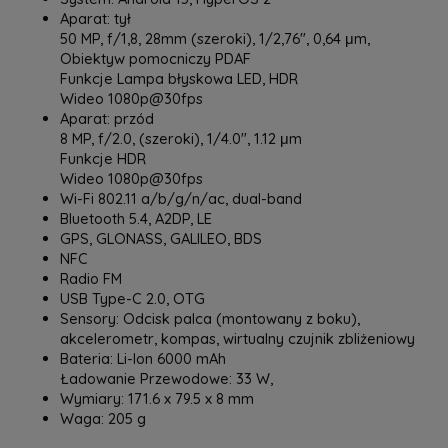
Aparat: tył
50 MP, f/1,8, 28mm (szeroki), 1/2,76", 0,64 μm,
Obiektyw pomocniczy PDAF
Funkcje Lampa błyskowa LED, HDR
Wideo 1080p@30fps
Aparat: przód
8 MP, f/2.0, (szeroki), 1/4.0", 1.12 μm
Funkcje HDR
Wideo 1080p@30fps
Wi-Fi 802.11 a/b/g/n/ac, dual-band
Bluetooth 5.4, A2DP, LE
GPS, GLONASS, GALILEO, BDS
NFC
Radio FM
USB Type-C 2.0, OTG
Sensory: Odcisk palca (montowany z boku),
akcelerometr, kompas, wirtualny czujnik zbliżeniowy
Bateria: Li-Ion 6000 mAh
Ładowanie Przewodowe: 33 W,
Wymiary: 171.6 x 79.5 x 8 mm
Waga: 205 g