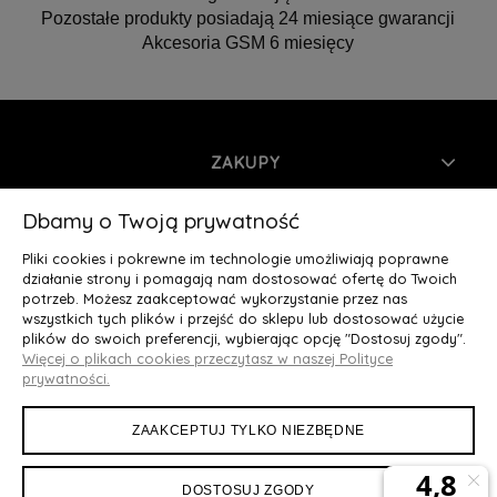
Pozostałe produkty posiadają 24 miesiące gwarancji
Akcesoria GSM 6 miesięcy
ZAKUPY
INFORMACJE
Dbamy o Twoją prywatność
Pliki cookies i pokrewne im technologie umożliwiają poprawne
MOJE KONTO
działanie strony i pomagają nam dostosować ofertę do Twoich
potrzeb. Możesz zaakceptować wykorzystanie przez nas
wszystkich tych plików i przejść do sklepu lub dostosować użycie
O NAS
plików do swoich preferencji, wybierając opcję "Dostosuj zgody".
Więcej o plikach cookies przeczytasz w naszej Polityce
Deluxury.pl
|| Struga 7, 90-420 Łódź, woj. łódzkie || NIP:
prywatności.
5252902064 || tel.: 666 666 950, e-mail: kontakt@deluxury.pl
ZAAKCEPTUJ TYLKO NIEZBĘDNE
DOSTOSUJ ZGODY