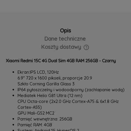
Opis
Dane techniczne
Koszty dostawy
Cena nie zawiera ewentualnych kosztów płatności
Xiaomi Redmi 15C 4G Dual Sim 4GB RAM 256GB - Czarny
Ekran:IPS LCD, 120Hz
6.9" 720 x 1600 pikseli, proporcje 20:9
Szkło Corning Gorilla Glass 3
IP64 pyłoszczelny i wodoodporny (zachlapanie wodą)
Mediatek Helio G81 Ultra (12 nm)
CPU Octa-core (2x2.0 GHz Cortex-A75 & 6x1.8 GHz
Cortex-A55)
GPU Mali-G52 MC2
Pamięć wewnętrzna: 256GB
Pamięć RAM: 4GB
System: Android 15, HyperOS 2