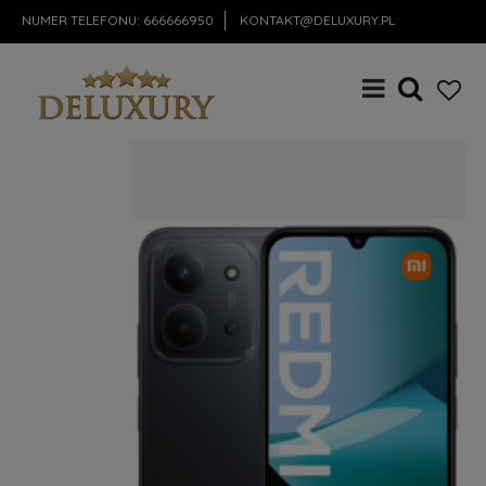
NUMER TELEFONU:
666666950
KONTAKT@DELUXURY.PL