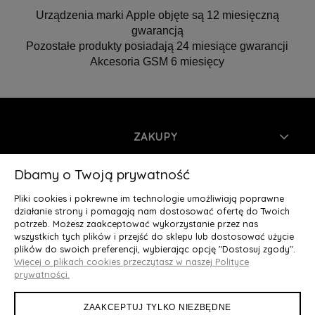
Urządzenia marki Apple objęte są 12 miesięczną
gwarancją
Pozostałe produkty posiadają 24 miesiące gwarancji
Akcesoria GSM 6 miesięcy
ZAKUPY
INFORMACJE
Dbamy o Twoją prywatność
Pliki cookies i pokrewne im technologie umożliwiają poprawne
MOJE KONTO
działanie strony i pomagają nam dostosować ofertę do Twoich
potrzeb. Możesz zaakceptować wykorzystanie przez nas
wszystkich tych plików i przejść do sklepu lub dostosować użycie
O NAS
plików do swoich preferencji, wybierając opcję "Dostosuj zgody".
Więcej o plikach cookies przeczytasz w naszej Polityce
Deluxury.pl
|| Struga 7, 90-420 Łódź, woj. łódzkie || NIP:
prywatności.
5252902064 || tel.: 666 666 950, e-mail: kontakt@deluxury.pl
ZAAKCEPTUJ TYLKO NIEZBĘDNE