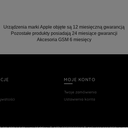
Urządzenia marki Apple objęte są 12 miesięczną gwarancją
Pozostałe produkty posiadają 24 miesiące gwarancji
Akcesoria GSM 6 miesięcy
ACJE
MOJE KONTO
Twoje zamówienia
rywatości
Ustawienia konta
, 90-420 Łódź, woj. łódzkie || NIP: 5252902064 || tel.: 666 666 950, e-m