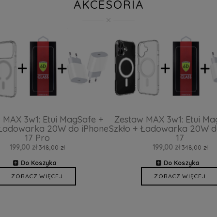
AKCESORIA
 MAX 3w1: Etui MagSafe +
Zestaw MAX 3w1: Etui Ma
 Ładowarka 20W do iPhone
Szkło + Ładowarka 20W d
17 Pro
17
199,00 zł
199,00 zł
348,00 zł
348,00 zł
Do Koszyka
Do Koszyka
ZOBACZ WIĘCEJ
ZOBACZ WIĘCEJ