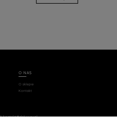
O NAS
O sklepie
Kontakt
ail: kontakt@deluxury.pl