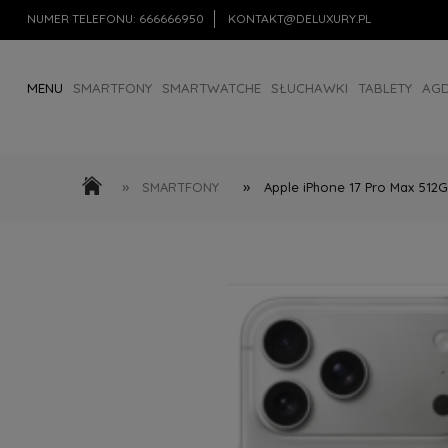
NUMER TELEFONU:
666666950
KONTAKT@DELUXURY.PL
MENU
SMARTFONY
SMARTWATCHE
SŁUCHAWKI
TABLETY
AG
AKCESORIA
OUTLET
»
»
SMARTFONY
Apple iPhone 17 Pro Max 512GB