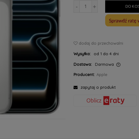
-
+
DO KO
dodaj do przechowalni
Wysyłka:
od 1 do 4 dni
Dostawa:
Darmowa
Producent:
Apple
Cena nie zawiera ewentualnych kosztów
płatności
zapytaj o produkt