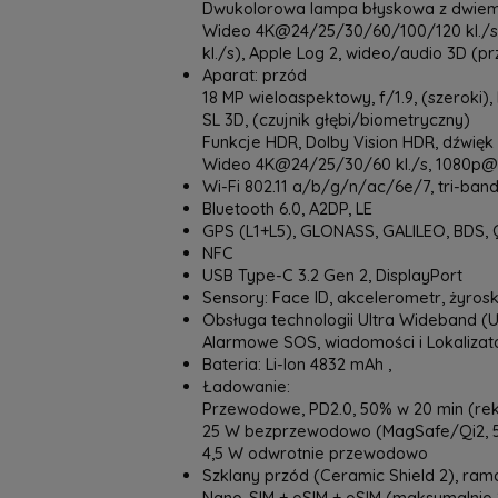
Dwukolorowa lampa błyskowa z dwiem
Wideo 4K@24/25/30/60/100/120 kl./s, 
kl./s), Apple Log 2, wideo/audio 3D (p
Aparat: przód
18 MP wieloaspektowy, f/1.9, (szeroki),
SL 3D, (czujnik głębi/biometryczny)
Funkcje HDR, Dolby Vision HDR, dźwięk
Wideo 4K@24/25/30/60 kl./s, 1080p@2
Wi-Fi 802.11 a/b/g/n/ac/6e/7, tri-band
Bluetooth 6.0, A2DP, LE
GPS (L1+L5), GLONASS, GALILEO, BDS, 
NFC
USB Type-C 3.2 Gen 2, DisplayPort
Sensory: Face ID, akcelerometr, żyros
Obsługa technologii Ultra Wideband (
Alarmowe SOS, wiadomości i Lokalizato
Bateria: Li-Ion 4832 mAh ,
Ładowanie:
Przewodowe, PD2.0, 50% w 20 min (r
25 W bezprzewodowo (MagSafe/Qi2, 5
4,5 W odwrotnie przewodowo
Szklany przód (Ceramic Shield 2), rama
Nano-SIM + eSIM + eSIM (maksymalnie 