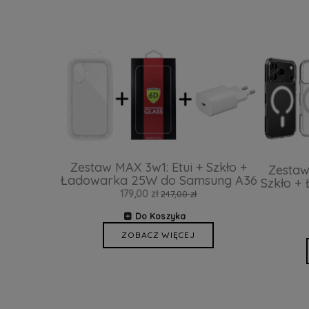
Zestaw MAX 3w1: Etui + Szkło +
Zestaw
Ładowarka 25W do Samsung A36
Szkło +
179,00 zł
247,00 zł
Do Koszyka
ZOBACZ WIĘCEJ