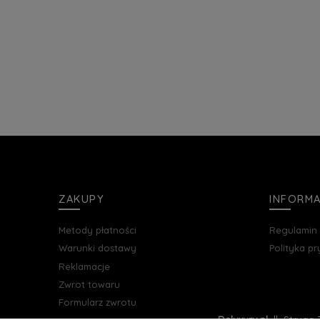
ZAKUPY
INFORM
Metody płatności
Regulamin
Warunki dostawy
Polityka p
Reklamacje
Zwrot towaru
Formularz zwrotu
Deluxury.pl
|| Struga 7