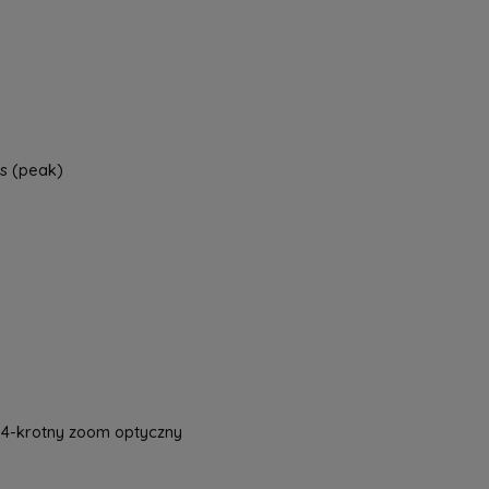
a nie zawiera ewentualnych kosztów
tności
ts (peak)
, 4-krotny zoom optyczny