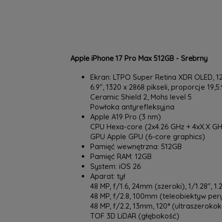
Apple iPhone 17 Pro Max 512GB - Srebrny
Ekran: LTPO Super Retina XDR OLED, 120
6.9", 1320 x 2868 pikseli, proporcje 19,5:
Ceramic Shield 2, Mohs level 5
Powłoka antyrefleksyjna
Apple A19 Pro (3 nm)
CPU Hexa-core (2x4.26 GHz + 4xX.X GH
GPU Apple GPU (6-core graphics)
Pamięć wewnętrzna: 512GB
Pamięć RAM: 12GB
System: iOS 26
Aparat: tył
48 MP, f/1.6, 24mm (szeroki), 1/1.28", 
48 MP, f/2.8, 100mm (teleobiektyw per
48 MP, f/2.2, 13mm, 120° (ultraszeroko
TOF 3D LiDAR (głębokość)