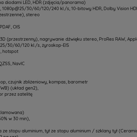
a diodami LED, HDR (zdjęcia/panorama)
1080p@25/30/60/120/240 kl./s, 10-bitowy HDR, Dolby Vision HDR 
rzestrzenne), stereo
 PDAF, OIS
 3D (przestrzenny), nagrywanie dźwięku stereo, ProRes RAW, Appl
5/30/60/120 kl./s, żyroskop-EIS
, hotspot
QZSS, NavIC
kop, czujnik zbliżeniowy, kompas, barometr
UWB) (układ gen2),
r przez satelitę
eklamowana)
0% w 30 min),
 ze stopu aluminium, tył ze stopu aluminium / szklany tył (Cerami
2 na raz)