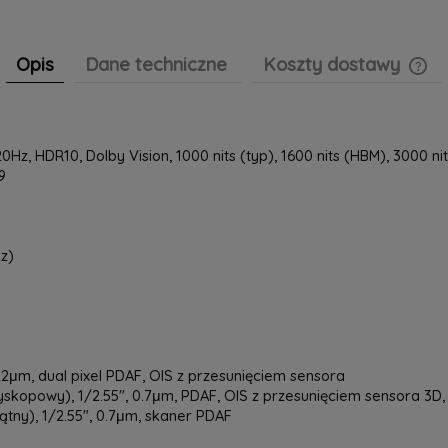
Opis
Dane techniczne
Koszty dostawy
Cen
pła
Hz, HDR10, Dolby Vision, 1000 nits (typ), 1600 nits (HBM), 3000 ni
9
z)
1.22μm, dual pixel PDAF, OIS z przesunięciem sensora
yskopowy), 1/2.55", 0.7μm, PDAF, OIS z przesunięciem sensora 3D
kątny), 1/2.55", 0.7μm, skaner PDAF