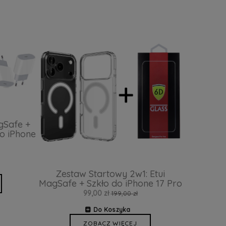
gSafe +
o iPhone
Zestaw Startowy 2w1: Etui
MagSafe + Szkło do iPhone 17 Pro
99,00 zł
199,00 zł
Do Koszyka
ZOBACZ WIĘCEJ