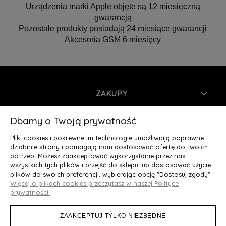
Urządzenia marki Apple objęte są 12 miesięczną
gwarancją
Pozostałe produkty posiadają 24 miesiące gwarancji
Akcesoria GSM 6 miesięcy
ZAKUPY
INFORMACJE
Dbamy o Twoją prywatność
Pliki cookies i pokrewne im technologie umożliwiają poprawne
MOJE KONTO
działanie strony i pomagają nam dostosować ofertę do Twoich
potrzeb. Możesz zaakceptować wykorzystanie przez nas
wszystkich tych plików i przejść do sklepu lub dostosować użycie
O NAS
plików do swoich preferencji, wybierając opcję "Dostosuj zgody".
Więcej o plikach cookies przeczytasz w naszej Polityce
Deluxury.pl
|| Struga 7, 90-420 Łódź, woj. łódzkie || NIP:
prywatności.
5252902064 || tel.: 666 666 950, e-mail: kontakt@deluxury.pl
ZAAKCEPTUJ TYLKO NIEZBĘDNE