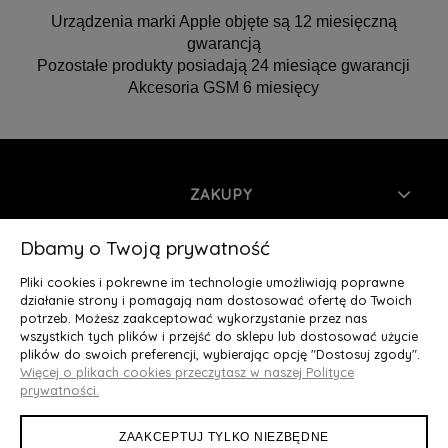
Urządzenia marki Apple objęte są 12 miesięczną
gwarancją
Pozostałe produkty posiadają 24 miesiące gwarancji
Akcesoria GSM 6 miesięcy
ZAKUPY
INFORMACJE
Dbamy o Twoją prywatność
Pliki cookies i pokrewne im technologie umożliwiają poprawne
MOJE KONTO
działanie strony i pomagają nam dostosować ofertę do Twoich
potrzeb. Możesz zaakceptować wykorzystanie przez nas
wszystkich tych plików i przejść do sklepu lub dostosować użycie
O NAS
plików do swoich preferencji, wybierając opcję "Dostosuj zgody".
Więcej o plikach cookies przeczytasz w naszej Polityce
Deluxury.pl
|| Struga 7, 90-420 Łódź, woj. łódzkie || NIP:
prywatności.
5252902064 || tel.: 666 666 950, e-mail: kontakt@deluxury.pl
ZAAKCEPTUJ TYLKO NIEZBĘDNE