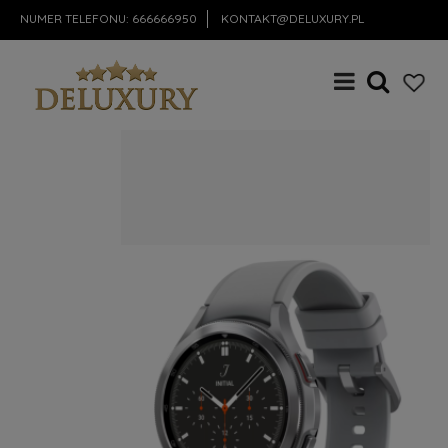
NUMER TELEFONU:
666666950
KONTAKT@DELUXURY.PL