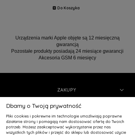
Do Koszyka
Urządzenia marki Apple objęte są 12 miesięczną
gwarancją
Pozostałe produkty posiadają 24 miesiące gwarancji
Akcesoria GSM 6 miesięcy
ZAKUPY
INFORMACJE
Dbamy o Twoją prywatność
Pliki cookies i pokrewne im technologie umożliwiają poprawne
MOJE KONTO
działanie strony i pomagają nam dostosować ofertę do Twoich
potrzeb. Możesz zaakceptować wykorzystanie przez nas
wszystkich tych plików i przejść do sklepu lub dostosować użycie