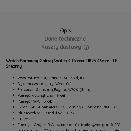
Opis
Dane techniczne
Koszty dostawy
Cena nie zawiera ewentualnych kosztów płatności
Watch Samsung Galaxy Watch 4 Classic R895 46mm LTE -
Srebrny
Współpraca z systemem: Android, iOS
System operacyjny: Wear OS
Procesor: Samsung Exynos W920 (5nm)
Pamięć wewnętrzna: 16 GB
Pamięć RAM: 1,5 GB
Ekran: 1,4" Super AMOLED, Corning® Gorilla® Glass DX+
Bluetooth v5.0 Moduł WiFi GPS
LTE eSim
Funkcje: Czujnik BIA, pulsometr (fotopletyzmograf 8 PD),
akcelerometr (32 g), żyroskop, barometr, sensor światła,