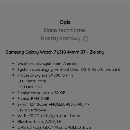
Opis
Dane techniczne
Koszty dostawy
Cena nie zawiera ewentualnych kosztów płatności
Samsung Galaxy Watch 7 L310 44mm BT - Zielony
Współpraca z systemem: Android,
System operacyjny: Android Wear OS 5, One UI Watch 6
Procesor:Exynos W1000 (3 nm)
CPU Penta-core
GPU Mali-G68
Pamięć wewnętrzna: 32 GB
Pamięć RAM: 2 GB
Ekran: 1,5" Super AMOLED, 480 x 480 Pix
Szkło Szafirowe
Wi-Fi 802.11 a/b/g/n, dual-band
Bluetooth 5.3, A2DP, LE
GPS (L1+L5), GLONASS, GALILEO, BDS