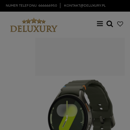
NUMER TELEFONU:
666666950
KONTAKT@DELUXURY.PL