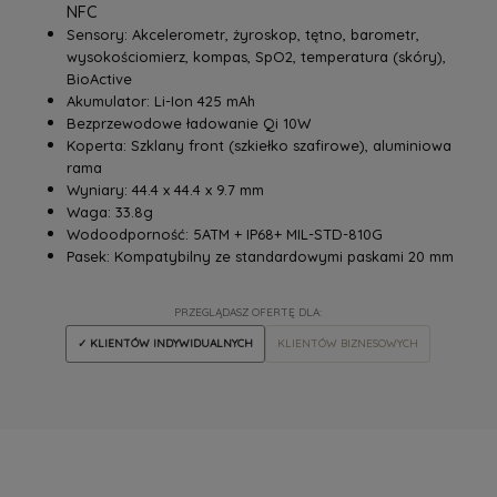
NFC
Sensory: Akcelerometr, żyroskop, tętno, barometr,
wysokościomierz, kompas, SpO2, temperatura (skóry),
BioActive
Akumulator: Li-Ion 425 mAh
‎Bezprzewodowe ładowanie Qi 10W‎
Koperta: Szklany front (szkiełko szafirowe), aluminiowa
rama
Wyniary: 44.4 x 44.4 x 9.7 mm
Waga: 33.8g
Wodoodporność: 5ATM + IP68+ MIL-STD-810G
Pasek: Kompatybilny ze standardowymi paskami‎‎ 20 mm
PRZEGLĄDASZ OFERTĘ DLA:
✓ KLIENTÓW INDYWIDUALNYCH
KLIENTÓW BIZNESOWYCH