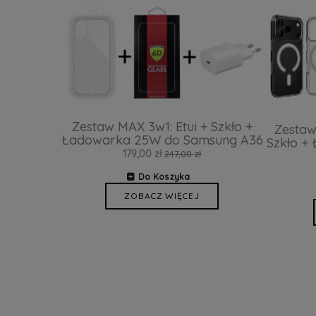
Zestaw MAX 3w1: Etui + Szkło +
Zestaw
Ładowarka 25W do Samsung A36
Szkło +
179,00 zł
247,00 zł
Do Koszyka
ZOBACZ WIĘCEJ