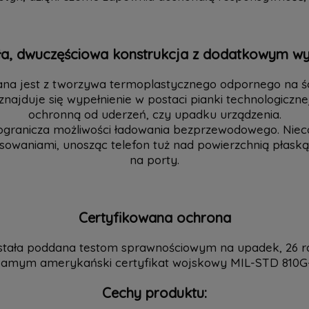
a, dwuczęściowa konstrukcja z dodatkowym wy
 jest z tworzywa termoplastycznego odpornego na śc
najduje się wypełnienie w postaci pianki technologiczn
ochronną od uderzeń, czy upadku urządzenia.
e ogranicza możliwości ładowania bezprzewodowego. Ni
sowaniami, unosząc telefon tuż nad powierzchnią płaską. 
na porty.
Certyfikowana ochrona
stała poddana testom sprawnościowym na upadek, 26 ra
amym amerykański certyfikat wojskowy MIL-STD 810G-
Cechy produktu: