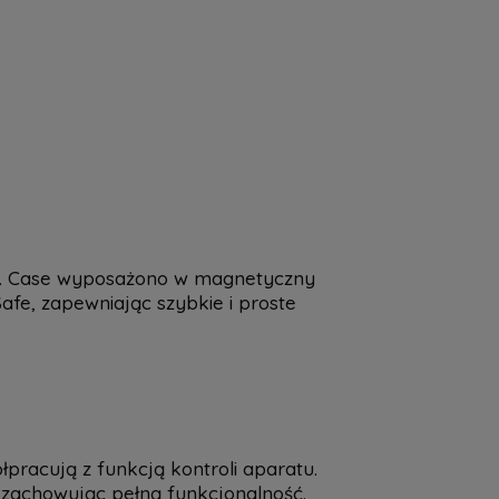
a nie zawiera ewentualnych kosztów
tności
ka. Case wyposażono w magnetyczny
e, zapewniając szybkie i proste
pracują z funkcją kontroli aparatu.
 zachowując pełną funkcjonalność.