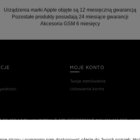
Urządzenia marki Apple objęte są 12 miesięczną gwarancją
Pozostałe produkty posiadają 24 miesiące gwarancji
Akcesoria GSM 6 miesięcy
ACJE
MOJE KONTO
Twoje zamówienia
rywatości
Ustawienia konta
, 90-420 Łódź, woj. łódzkie || NIP: 5252902064 || tel.: 666 666 950, e-m
łanie strony i pomagają nam dostosować ofertę do Twoich potrzeb. Moż