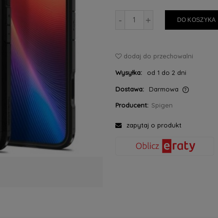
-
+
DO KOSZYKA
dodaj do przechowalni
Wysyłka:
od 1 do 2 dni
Dostawa:
Darmowa
Producent:
Spigen
Cena nie zawiera ewentualnych kosztów
płatności
zapytaj o produkt