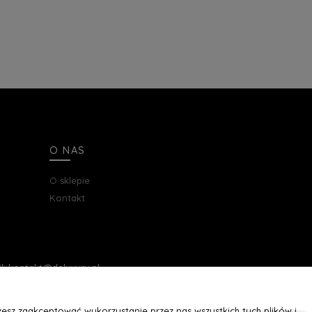
O NAS
O sklepie
Kontakt
ail: kontakt@deluxury.pl
esz zaakceptować wykorzystanie przez nas wszystkich tych plików i