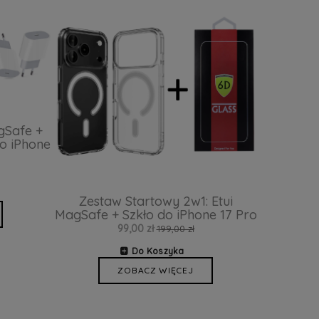
gSafe +
o iPhone
Zestaw Startowy 2w1: Etui
MagSafe + Szkło do iPhone 17 Pro
99,00 zł
199,00 zł
Do Koszyka
ZOBACZ WIĘCEJ