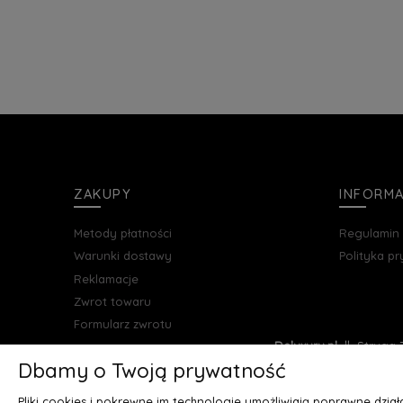
ZAKUPY
INFORM
Metody płatności
Regulamin
Warunki dostawy
Polityka p
Reklamacje
Zwrot towaru
Formularz zwrotu
Deluxury.pl
|| Struga 7
Dbamy o Twoją prywatność
Pliki cookies i pokrewne im technologie umożliwiają poprawne dzia