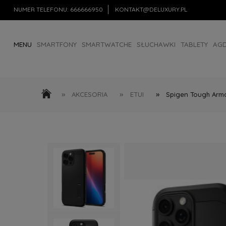
NUMER TELEFONU:
666666950
KONTAKT@DELUXURY.PL
MENU
SMARTFONY
SMARTWATCHE
SŁUCHAWKI
TABLETY
AG
AKCESORIA
OUTLET
»
»
»
AKCESORIA
ETUI
Spigen Tough Armo