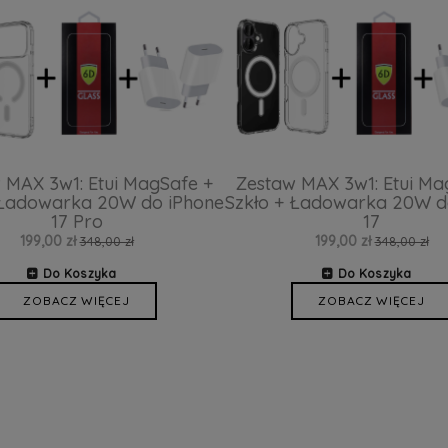
 MAX 3w1: Etui MagSafe +
Zestaw MAX 3w1: Etui Ma
 Ładowarka 20W do iPhone
Szkło + Ładowarka 20W d
17 Pro
17
199,00 zł
199,00 zł
348,00 zł
348,00 zł
Do Koszyka
Do Koszyka
ZOBACZ WIĘCEJ
ZOBACZ WIĘCEJ