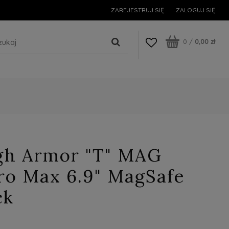
ZAREJESTRUJ SIĘ
ZALOGUJ SIĘ
0
/
0,00 zł
gh Armor "T" MAG
ro Max 6.9" MagSafe
ck