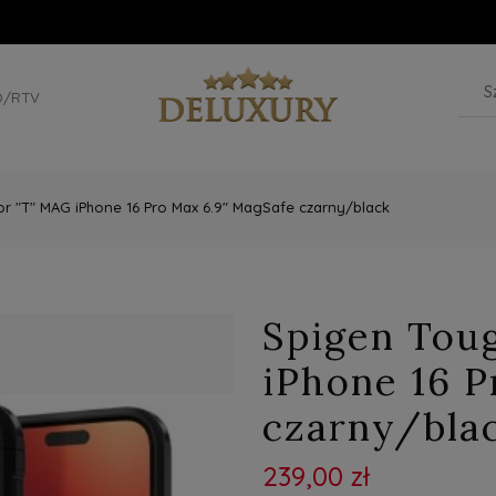
D/RTV
r "T" MAG iPhone 16 Pro Max 6.9" MagSafe czarny/black
Spigen Tou
iPhone 16 P
czarny/bla
239,00 zł