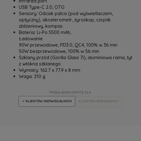
Infrared port
USB Type-C 2.0, OTG
Sensory: Odcisk palca (pod wyświetlaczem,
optyczny), akcelerometr, żyroskop, czujnik
zbliżeniowy, kompas
Bateria: Li-Po 5500 mAh,
Ładowanie
90W przewodowe, PD3.0, QC4, 100% w 36 min
50W bezprzewodowe, 100% w 56 min
Szklany przód (Gorilla Glass 7i), aluminiowa rama, tył
z włókna szklanego
Wymiary: 162.7 x 77.9 x 8 mm
Waga: 210 g
PRZEGLĄDASZ OFERTĘ DLA:
✓ KLIENTÓW INDYWIDUALNYCH
KLIENTÓW BIZNESOWYCH