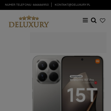
NUMER TELEFONU:
666666950
KONTAKT@DELUXURY.PL