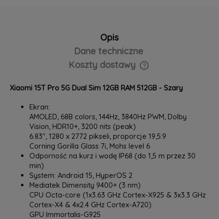
Opis
Dane techniczne
Koszty dostawy
Cena nie zawiera ewentualnych kosztów płatności
Xiaomi 15T Pro 5G Dual Sim 12GB RAM 512GB - Szary
Ekran:
AMOLED, 68B colors, 144Hz, 3840Hz PWM, Dolby
Vision, HDR10+, 3200 nits (peak)
6.83", ‎1280 x 2772 pikseli, proporcje 19,5:9
Corning Gorilla Glass 7i, Mohs level 6
Odporność na kurz i wodę IP68 (do 1,5 m przez 30
min)
System: Android 15, HyperOS 2
Mediatek Dimensity 9400+ (3 nm)
CPU Octa-core (1x3.63 GHz Cortex-X925 & 3x3.3 GHz
Cortex-X4 & 4x2.4 GHz Cortex-A720)
GPU Immortalis-G925