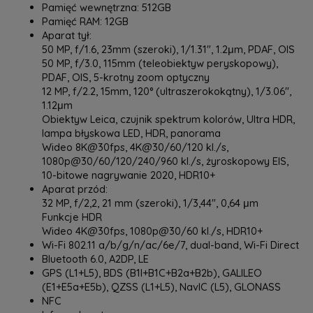
Pamięć wewnętrzna: 512GB
Pamięć RAM: 12GB
Aparat tył:
50 MP, f/1.6, 23mm (szeroki), 1/1.31", 1.2μm, PDAF, OIS
50 MP, f/3.0, 115mm (teleobiektyw peryskopowy),
PDAF, OIS, 5-krotny zoom optyczny
12 MP, f/2.2, 15mm, 120° (ultraszerokokątny), 1/3.06",
1.12μm
Obiektyw Leica, czujnik spektrum kolorów, Ultra HDR,
lampa błyskowa LED, HDR, panorama
Wideo 8K@30fps, 4K@30/60/120 kl./s,
1080p@30/60/120/240/960 kl./s, żyroskopowy EIS,
10-bitowe nagrywanie 2020, HDR10+
Aparat przód:
32 MP, f/2,2, 21 mm (szeroki), 1/3,44", 0,64 μm
Funkcje HDR
Wideo 4K@30fps, 1080p@30/60 kl./s, HDR10+
Wi-Fi 802.11 a/b/g/n/ac/6e/7, dual-band, Wi-Fi Direct
Bluetooth 6.0, A2DP, LE
GPS (L1+L5), BDS (B1I+B1C+B2a+B2b), GALILEO
(E1+E5a+E5b), QZSS (L1+L5), NavIC (L5), GLONASS
NFC