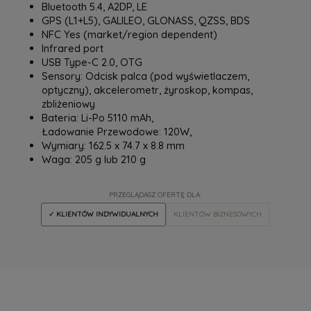
Bluetooth 5.4, A2DP, LE
GPS (L1+L5), GALILEO, GLONASS, QZSS, BDS
NFC Yes (market/region dependent)
Infrared port
USB Type-C 2.0, OTG
Sensory: Odcisk palca (pod wyświetlaczem,
optyczny), akcelerometr, żyroskop, kompas,
zbliżeniowy
Bateria: Li-Po 5110 mAh,
Ładowanie Przewodowe: 120W,
Wymiary: 162.5 x 74.7 x 8.8 mm
Waga: 205 g lub 210 g
PRZEGLĄDASZ OFERTĘ DLA:
✓ KLIENTÓW INDYWIDUALNYCH
KLIENTÓW BIZNESOWYCH