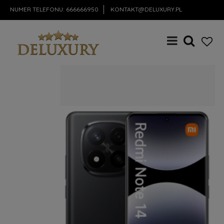
NUMER TELEFONU:
666666950
KONTAKT@DELUXURY.PL