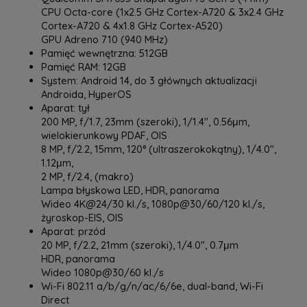
CPU Octa-core (1x2.5 GHz Cortex-A720 & 3x2.4 GHz
Cortex-A720 & 4x1.8 GHz Cortex-A520)
GPU Adreno 710 (940 MHz)
Pamięć wewnętrzna: 512GB
Pamięć RAM: 12GB
System: Android 14, do 3 głównych aktualizacji
Androida, HyperOS
Aparat: tył
200 MP, f/1.7, 23mm (szeroki), 1/1.4", 0.56μm,
wielokierunkowy PDAF, OIS
8 MP, f/2.2, 15mm, 120° (ultraszerokokątny), 1/4.0",
1.12μm,
2 MP, f/2.4, (makro)
Lampa błyskowa LED, HDR, panorama
Wideo 4K@24/30 kl./s, 1080p@30/60/120 kl./s,
żyroskop-EIS, OIS
Aparat: przód
20 MP, f/2.2, 21mm (szeroki), 1/4.0", 0.7μm
HDR, panorama
Wideo 1080p@30/60 kl./s
Wi-Fi 802.11 a/b/g/n/ac/6/6e, dual-band, Wi-Fi
Direct