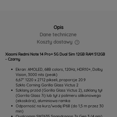
Opis
Dane techniczne
Koszty dostawy
Cena nie zawiera ewentualnych kosztów płatności
Xiaomi Redmi Note 14 Pro+ 5G Dual Sim 12GB RAM 512GB
- Czarny
Ekran: AMOLED, 68B colors, 120Hz, HDR10+, Dolby
Vision, 3000 nits (peak)
6,67" 1220 x 2712 pikseli, proporcje 20:9
Szkło Corning Gorilla Glass Victus 2
Szklany przód (Gorilla Glass Victus 2), szklany tył
(Gorrila Glass 7i) lub tył z polimeru silikonowego
(ekoskóra), aluminiowa ramka
Odporność na kurz/wodę IP68 (do 1,5 m przez 30
min)
Qualcomm SM7635 Snapdragon 7s Gen 3 (4 nm)