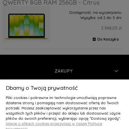
QWERTY 8GB RAM 256GB - Citrus
Dostępność:
na wyczerpaniu
Wysyłka:
od 2 do 5 dni
2 848,00 zł
Do Koszyka
ZAKUPY
INFORMACJE
Dbamy o Twoją prywatność
Pliki cookies i pokrewne im technologie umożliwiają poprawne
MOJE KONTO
działanie strony i pomagają nam dostosować ofertę do Twoich
potrzeb. Możesz zaakceptować wykorzystanie przez nas
wszystkich tych plików i przejść do sklepu lub dostosować użycie
O NAS
plików do swoich preferencji, wybierając opcję "Dostosuj zgody".
Więcej o plikach cookies przeczytasz w naszej Polityce
Deluxury.pl
|| Struga 7, 90-420 Łódź, woj. łódzkie || NIP:
prywatności.