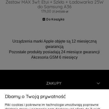
Zestaw MAX 3w1: Etui + Szkło + Ładowarka 25W
do Samsung A36
179,00 zł
247,00 zł
Do Koszyka
Urządzenia marki Apple objęte są 12 miesięczną
gwarancją
Pozostałe produkty posiadają 24 miesiące gwarancji
Akcesoria GSM 6 miesięcy
ZAKUPY
INFORMACJE
Dbamy o Twoją prywatność
Pliki cookies i pokrewne im technologie umożliwiają poprawne
MOJE KONTO