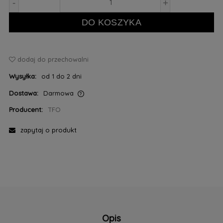
-
+
DO KOSZYKA
dodaj do przechowalni
Wysyłka:
od 1 do 2 dni
Dostawa:
Darmowa
Cena nie zawiera ewentualnych kosztów płatności
Producent:
TFO
zapytaj o produkt
Opis