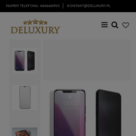
NUMER TELEFONU:
666666950
KONTAKT@DELUXURY.PL