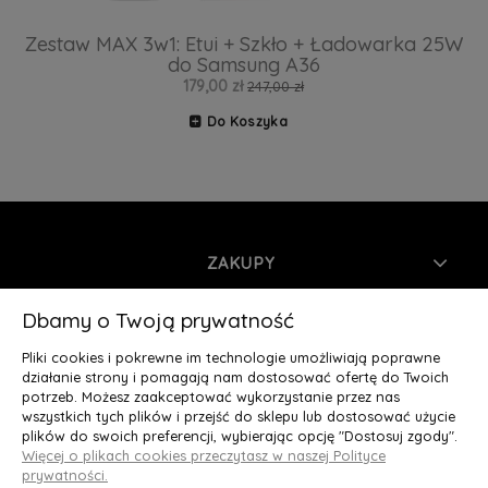
Zestaw MAX 3w1: Etui + Szkło + Ładowarka 25W
do Samsung A36
179,00 zł
247,00 zł
Do Koszyka
ZAKUPY
INFORMACJE
Dbamy o Twoją prywatność
Pliki cookies i pokrewne im technologie umożliwiają poprawne
MOJE KONTO
działanie strony i pomagają nam dostosować ofertę do Twoich
potrzeb. Możesz zaakceptować wykorzystanie przez nas
wszystkich tych plików i przejść do sklepu lub dostosować użycie
O NAS
plików do swoich preferencji, wybierając opcję "Dostosuj zgody".
Więcej o plikach cookies przeczytasz w naszej Polityce
Deluxury.pl
|| Struga 7, 90-420 Łódź, woj. łódzkie || NIP:
prywatności.