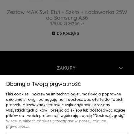
Zestaw MAX 3w1: Etui + Szkło + Ładowarka 25W
do Samsung A36
179,00 zł
247,00 zł
Do Koszyka
ZAKUPY
INFORMACJE
Dbamy o Twoją prywatność
Pliki cookies i pokrewne im technologie umożliwiają poprawne
MOJE KONTO
działanie strony i pomagają nam dostosować ofertę do Twoich
potrzeb. Możesz zaakceptować wykorzystanie przez nas
wszystkich tych plików i przejść do sklepu lub dostosować użycie
O NAS
plików do swoich preferencji, wybierając opcję "Dostosuj zgody".
Więcej o plikach cookies przeczytasz w naszej Polityce
Deluxury.pl
|| Struga 7, 90-420 Łódź, woj. łódzkie || NIP:
prywatności.
5252902064 || tel.: 666 666 950, e-mail: kontakt@deluxury.pl