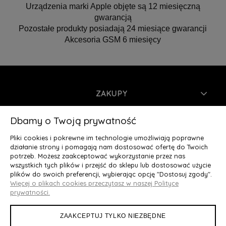
Urządzenia marki Apple objęte są 12 miesięczną
gwarancją
Pozostałe produkty posiadają 24 miesiące gwarancji
Akcesoria GSM 6 miesięcy
ZAKUPY
INFORMACJE
Dbamy o Twoją prywatność
Pliki cookies i pokrewne im technologie umożliwiają poprawne
MOJE KONTO
działanie strony i pomagają nam dostosować ofertę do Twoich
potrzeb. Możesz zaakceptować wykorzystanie przez nas
wszystkich tych plików i przejść do sklepu lub dostosować użycie
O NAS
plików do swoich preferencji, wybierając opcję "Dostosuj zgody".
Więcej o plikach cookies przeczytasz w naszej Polityce
Deluxury.pl
|| Struga 7, 90-420 Łódź, woj. łódzkie || NIP:
prywatności.
5252902064 || tel.: 666 666 950, e-mail: kontakt@deluxury.pl
ZAAKCEPTUJ TYLKO NIEZBĘDNE