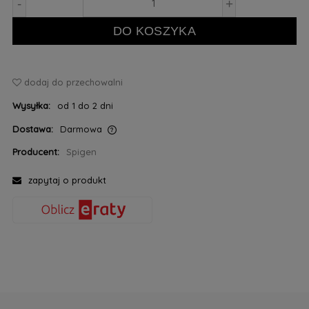
-
+
DO KOSZYKA
dodaj do przechowalni
Wysyłka:
od 1 do 2 dni
Dostawa:
Darmowa
Cena nie zawiera ewentualnych kosztów płatności
Producent:
Spigen
zapytaj o produkt