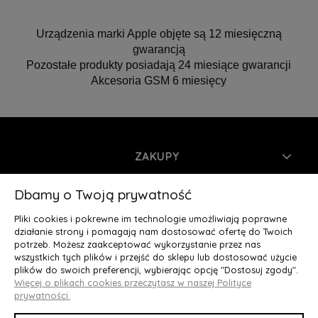
Urządzenia marki Apple objęte są 12 miesięczną
gwarancją
Pozostałe produkty posiadają 24 miesiące gwarancji
Akcesoria GSM 6 miesięcy
ZAKUPY
INFORMACJE
Dbamy o Twoją prywatność
Pliki cookies i pokrewne im technologie umożliwiają poprawne
MOJE KONTO
działanie strony i pomagają nam dostosować ofertę do Twoich
potrzeb. Możesz zaakceptować wykorzystanie przez nas
wszystkich tych plików i przejść do sklepu lub dostosować użycie
O NAS
plików do swoich preferencji, wybierając opcję "Dostosuj zgody".
Więcej o plikach cookies przeczytasz w naszej Polityce
Deluxury.pl
|| Struga 7, 90-420 Łódź, woj. łódzkie || NIP:
prywatności.
5252902064 || tel.: 666 666 950, e-mail: kontakt@deluxury.pl