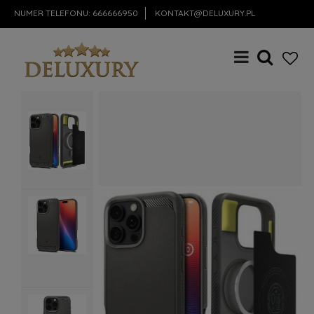
NUMER TELEFONU:
666666950
KONTAKT@DELUXURY.PL