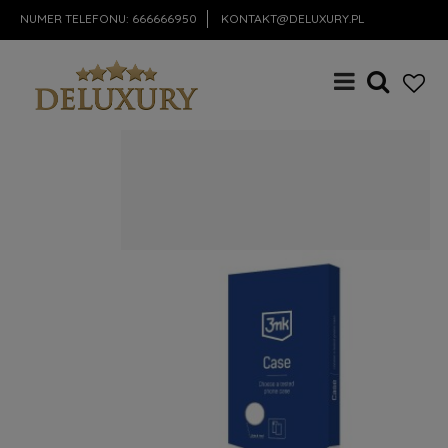
NUMER TELEFONU:
666666950
KONTAKT@DELUXURY.PL