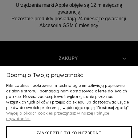
Urządzenia marki Apple objęte są 12 miesięczną
gwarancją
Pozostałe produkty posiadają 24 miesiące gwarancji
Akcesoria GSM 6 miesięcy
ZAKUPY
INFORMACJE
Dbamy o Twoją prywatność
Pliki cookies i pokrewne im technologie umożliwiają poprawne
MOJE KONTO
działanie strony i pomagają nam dostosować ofertę do Twoich
potrzeb. Możesz zaakceptować wykorzystanie przez nas
wszystkich tych plików i przejść do sklepu lub dostosować użycie
O NAS
plików do swoich preferencji, wybierając opcję "Dostosuj zgody".
Więcej o plikach cookies przeczytasz w naszej Polityce
Deluxury.pl
|| Struga 7, 90-420 Łódź, woj. łódzkie || NIP:
prywatności.
5252902064 || tel.: 666 666 950, e-mail: kontakt@deluxury.pl
ZAAKCEPTUJ TYLKO NIEZBĘDNE