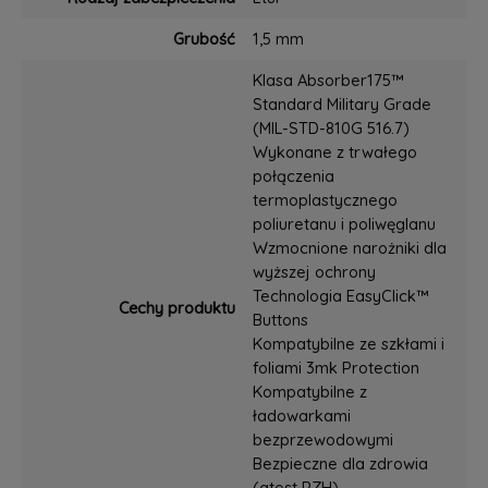
Grubość
1,5 mm
Klasa Absorber175™
Standard Military Grade
(MIL-STD-810G 516.7)
Wykonane z trwałego
połączenia
termoplastycznego
poliuretanu i poliwęglanu
Wzmocnione narożniki dla
wyższej ochrony
Technologia EasyClick™
Cechy produktu
Buttons
Kompatybilne ze szkłami i
foliami 3mk Protection
Kompatybilne z
ładowarkami
bezprzewodowymi
Bezpieczne dla zdrowia
(atest PZH)