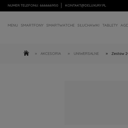
NUMER TELEFONU:
666666950
KONTAKT@DELUXURY.PL
MENU
SMARTFONY
SMARTWATCHE
SŁUCHAWKI
TABLETY
AG
AKCESORIA
OUTLET
»
»
»
AKCESORIA
UNIWERSALNE
Zestaw 2