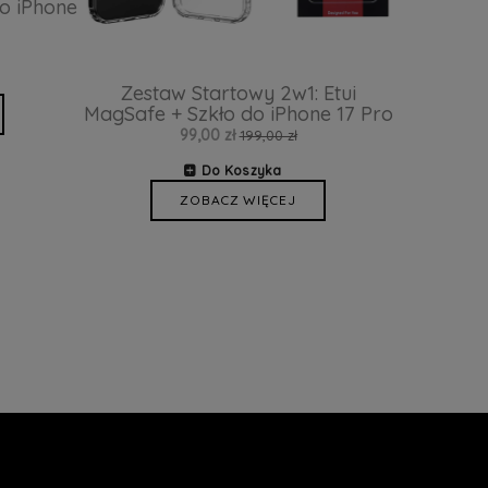
o iPhone
Zestaw Startowy 2w1: Etui
MagSafe + Szkło do iPhone 17 Pro
99,00 zł
199,00 zł
Do Koszyka
ZOBACZ WIĘCEJ