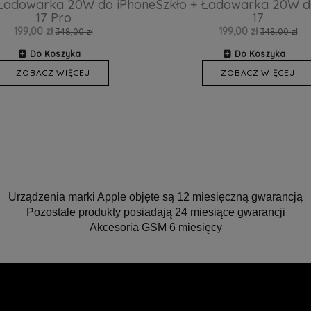
 Ładowarka 20W do iPhone
Szkło + Ładowarka 20W d
17 Pro
17
199,00 zł
199,00 zł
348,00 zł
348,00 zł
Do Koszyka
Do Koszyka
ZOBACZ WIĘCEJ
ZOBACZ WIĘCEJ
Urządzenia marki Apple objęte są 12 miesięczną gwarancją
Pozostałe produkty posiadają 24 miesiące gwarancji
Akcesoria GSM 6 miesięcy