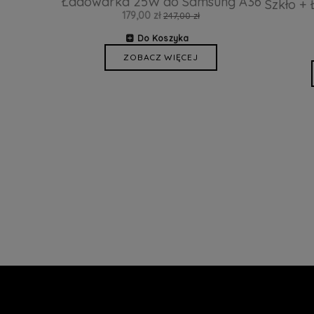
Ładowarka 25W do Samsung A36
Szkło +
179,00 zł
247,00 zł
Do Koszyka
ZOBACZ WIĘCEJ