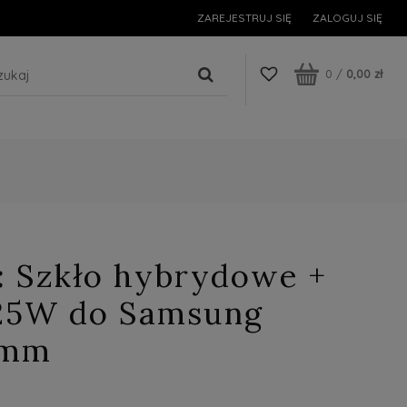
ZAREJESTRUJ SIĘ
ZALOGUJ SIĘ
0
/
0,00 zł
: Szkło hybrydowe +
25W do Samsung
4mm