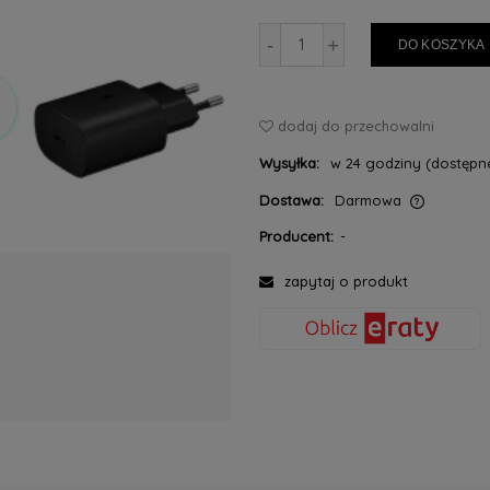
-
+
DO KOSZYKA
dodaj do przechowalni
Wysyłka:
w 24 godziny (dostępne
Dostawa:
Darmowa
Producent:
-
Cena nie zawiera ewentualnych kosztów
płatności
zapytaj o produkt