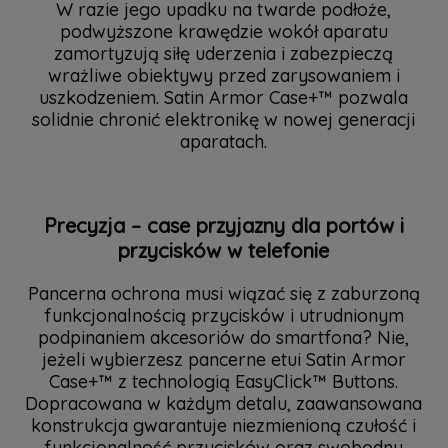
W razie jego upadku na twarde podłoże,
podwyższone krawędzie wokół aparatu
zamortyzują siłę uderzenia i zabezpieczą
wrażliwe obiektywy przed zarysowaniem i
uszkodzeniem. Satin Armor Case+™ pozwala
solidnie chronić elektronikę w nowej generacji
aparatach.
Precyzja – case przyjazny dla portów i
przycisków w telefonie
Pancerna ochrona musi wiązać się z zaburzoną
funkcjonalnością przycisków i utrudnionym
podpinaniem akcesoriów do smartfona? Nie,
jeżeli wybierzesz pancerne etui Satin Armor
Case+™ z technologią EasyClick™ Buttons.
Dopracowana w każdym detalu, zaawansowana
konstrukcja gwarantuje niezmienioną czułość i
funkcjonalność przycisków oraz swobodny