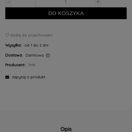
-
+
DO KOSZYKA
dodaj do przechowalni
Wysyłka:
od 1 do 2 dni
Dostawa:
Darmowa
Cena nie zawiera ewentualnych kosztów płatności
Producent:
3MK
zapytaj o produkt
Opis