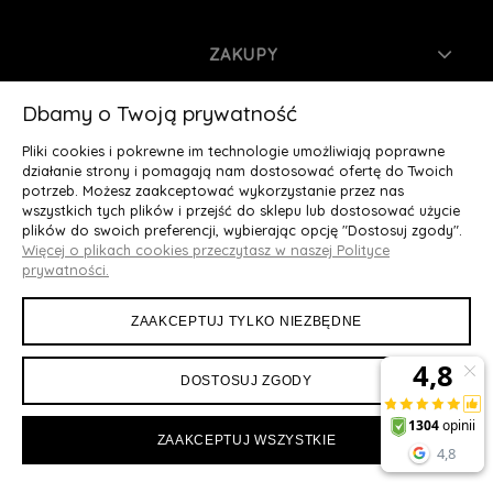
ZAKUPY
INFORMACJE
Dbamy o Twoją prywatność
Pliki cookies i pokrewne im technologie umożliwiają poprawne
MOJE KONTO
działanie strony i pomagają nam dostosować ofertę do Twoich
potrzeb. Możesz zaakceptować wykorzystanie przez nas
wszystkich tych plików i przejść do sklepu lub dostosować użycie
O NAS
plików do swoich preferencji, wybierając opcję "Dostosuj zgody".
Więcej o plikach cookies przeczytasz w naszej Polityce
Deluxury.pl
|| Struga 7, 90-420 Łódź, woj. łódzkie || NIP:
prywatności.
5252902064 || tel.: 666 666 950, e-mail: kontakt@deluxury.pl
ZAAKCEPTUJ TYLKO NIEZBĘDNE
DOSTOSUJ ZGODY
ZAAKCEPTUJ WSZYSTKIE
Maxsote
Rocoto Theme. All rights reserved
Sklep internetowy Shoper Premium