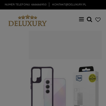
NUMER TELEFONU:
666666950
KONTAKT@DELUXURY.PL