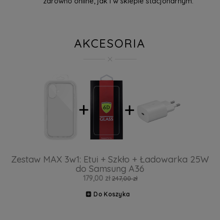
zarówno online, jak i w sklepie stacjonarnym.
AKCESORIA
Zestaw MAX 3w1: Etui + Szkło + Ładowarka 25W
do Samsung A36
179,00 zł
247,00 zł
Do Koszyka