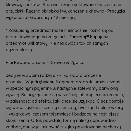
klawiszy i portów- Starannie zaprojektowane tłoczenia na
przyciski- Ręczna obróbka i wykończenie drewna- Precyzja
wykonania- Gwarancja: 12 miesięcy
* Zakupiony przedmiot może nieznacznie różnić się od
przedstawionego na zdjęciach. Pamiętaj!!! Kupujesz
przedmiot unikatowy. Nie ma dwóch takich samych
egzemplarzy.
Etui Bewood Unique - Drewno & Żywica
Jedyne w swoim rodzaju - kilka słów o procesie
produkcji:Wyodrębniony fragment czeczoty umieszczamy
w specjalnym pojemniku, następnie zalewamy barwioną
żywicą. Kolory łączone są wcześniej lub dopiero po zalaniu,
w zależności od efektu, jaki chce się uzyskać. Ciecz dostaje
się we wszystkie szczeliny czeczoty, tworząc finalnie wzory
- wyjątkowe, czasem tajemnicze i budzące najróżniejsze
skojarzenia. O tak powstałą formę należy odpowiednio
zadbać, aby wyeliminować ryzyko powstawania pęcherzy