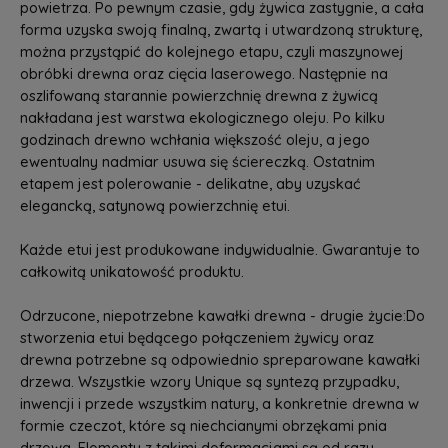
powietrza. Po pewnym czasie, gdy żywica zastygnie, a cała
forma uzyska swoją finalną, zwartą i utwardzoną strukturę,
można przystąpić do kolejnego etapu, czyli maszynowej
obróbki drewna oraz cięcia laserowego. Następnie na
oszlifowaną starannie powierzchnię drewna z żywicą
nakładana jest warstwa ekologicznego oleju. Po kilku
godzinach drewno wchłania większość oleju, a jego
ewentualny nadmiar usuwa się ściereczką. Ostatnim
etapem jest polerowanie - delikatne, aby uzyskać
elegancką, satynową powierzchnię etui.
Każde etui jest produkowane indywidualnie. Gwarantuje to
całkowitą unikatowość produktu.
Odrzucone, niepotrzebne kawałki drewna - drugie życie:Do
stworzenia etui będącego połączeniem żywicy oraz
drewna potrzebne są odpowiednio spreparowane kawałki
drzewa. Wszystkie wzory Unique są syntezą przypadku,
inwencji i przede wszystkim natury, a konkretnie drewna w
formie czeczot, które są niechcianymi obrzękami pnia
drzewa. Elementy z takimi deformacjami są od razu