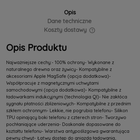
Opis
Dane techniczne
Koszty dostawy
Cena nie zawiera ewentualnych kosztów płatności
Opis Produktu
Najważniejsze cechy:- 100% ochrony- Wykonane z
naturalnego drewna oraz żywicy- Kompatybilne z
akcesoriami Apple MagSafe (opcja dodatkowa)-
Współpracuje z magnetycznymi uchwytami
samochodowymi (opcja dodatkowa)- Kompatybilne z
ładowarkami indukcyjnymi (technologia QI)- Nie zakłóca
sygnału płatności zbliżeniowych- Kompatybilne z przednim
szkłem ochronnym- Lekkie, nie pogrubia telefonu- Silikon
TPU opinający boki telefonu z czterech stron- Tworzywo
pochłaniające uderzenia- Doskonale dopasowane do
kształtu telefonu- Warstwa antypoślizgowa gwarantująca
pewny chwyt- Łatwy dostęp do gniazda ładowania,