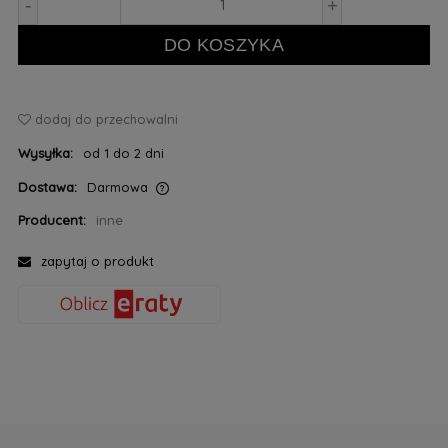
-
+
DO KOSZYKA
dodaj do przechowalni
Wysyłka:
od 1 do 2 dni
Dostawa:
Darmowa
Cena nie zawiera ewentualnych kosztów płatności
Producent:
inne
zapytaj o produkt