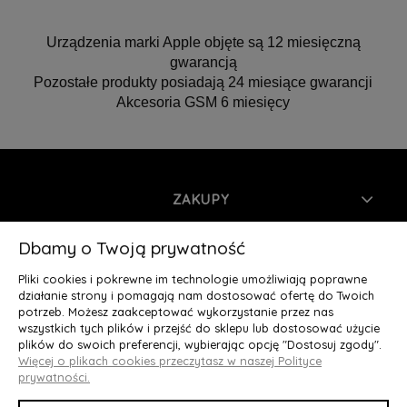
Urządzenia marki Apple objęte są 12 miesięczną
gwarancją
Pozostałe produkty posiadają 24 miesiące gwarancji
Akcesoria GSM 6 miesięcy
ZAKUPY
INFORMACJE
Dbamy o Twoją prywatność
Pliki cookies i pokrewne im technologie umożliwiają poprawne
MOJE KONTO
działanie strony i pomagają nam dostosować ofertę do Twoich
potrzeb. Możesz zaakceptować wykorzystanie przez nas
wszystkich tych plików i przejść do sklepu lub dostosować użycie
O NAS
plików do swoich preferencji, wybierając opcję "Dostosuj zgody".
Więcej o plikach cookies przeczytasz w naszej Polityce
Deluxury.pl
|| Struga 7, 90-420 Łódź, woj. łódzkie || NIP:
prywatności.
5252902064 || tel.: 666 666 950, e-mail: kontakt@deluxury.pl