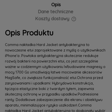
Opis
Dane techniczne
Koszty dostawy
Cena nie zawiera ewentualnych kosztów płatności
Opis Produktu
Comma nakładka Hard Jacket antybakteryjna to
nowoczesne etui zaprojektowane z myślą o użytkownikach
iPhone'a .Powłoka antybakteryjna skutecznie redukuje
rozwój bakterii na powierzchni etui, co jest szczególnie
ważne w codziennym użytkowaniu.Wbudowane magnesy o
mocy 1700 Gs umożliwiają łatwe mocowanie akcesoriów
MagSafe, co zwiększa funkcjonalność etui.Ochrona przed
zarysowaniami i upadkami: Hybrydowa konstrukcja,
łącząca elastyczne boki z twardym tyłem, zapewnia
skuteczną ochronę w przypadku upadków.Podniesione
ranty: Dodatkowe zabezpieczenie dla ekranu i obiektywu
aparatu, minimalizujące ryzyko uszkodzeń.Comma
nakładka Hard Jacket antybakteryjna to doskonały wybór