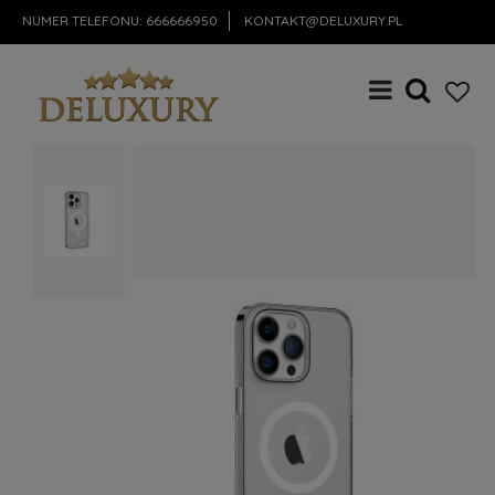
NUMER TELEFONU:
666666950
KONTAKT@DELUXURY.PL