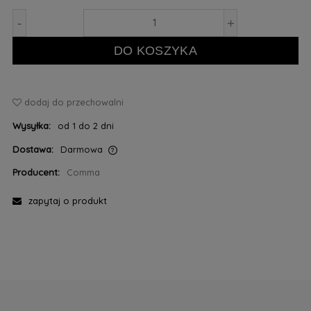
-
+
DO KOSZYKA
dodaj do przechowalni
Wysyłka:
od 1 do 2 dni
Dostawa:
Darmowa
Cena nie zawiera ewentualnych kosztów płatności
Producent:
Comma
zapytaj o produkt