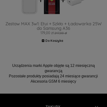
Zestaw MAX 3w1: Etui + Szkło + Ładowarka 25W
do Samsung A36
179,00 zł
247,00 zł
Do Koszyka
Urządzenia marki Apple objęte są 12 miesięczną
gwarancją
Pozostałe produkty posiadają 24 miesiące gwarancji
Akcesoria GSM 6 miesięcy
ZAKUPY