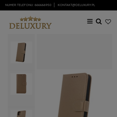
NUMER TELEFONU:
666666950
KONTAKT@DELUXURY.PL