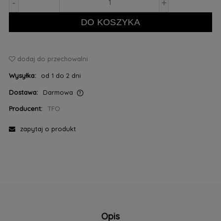
-
+
DO KOSZYKA
dodaj do przechowalni
Wysyłka:
od 1 do 2 dni
Dostawa:
Darmowa
Cena nie zawiera ewentualnych kosztów płatności
Producent:
TFO
zapytaj o produkt
Opis