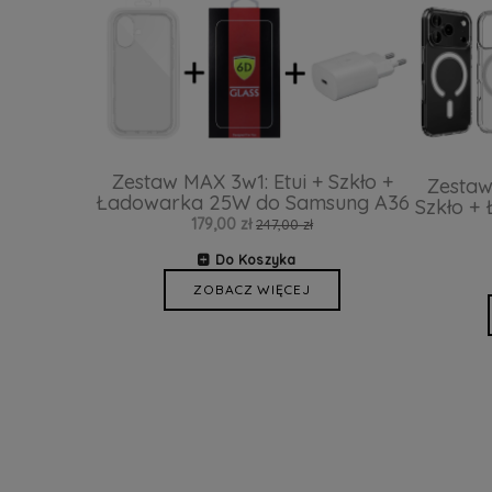
Zestaw MAX 3w1: Etui + Szkło +
Zestaw
Ładowarka 25W do Samsung A36
Szkło +
179,00 zł
247,00 zł
Do Koszyka
ZOBACZ WIĘCEJ