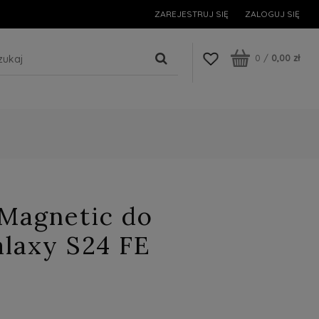
ZAREJESTRUJ SIĘ
ZALOGUJ SIĘ
0
/
0,00 zł
 Magnetic do
laxy S24 FE