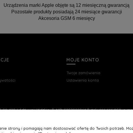
Urządzenia marki Apple objęte są 12 miesięczną gwarancją
Pozostałe produkty posiadają 24 miesiące gwarancji
Akcesoria GSM 6 miesięcy
ACJE
MOJE KONTO
Twoje zamówienia
rywatości
Ustawienia konta
, 90-420 Łódź, woj. łódzkie || NIP: 5252902064 || tel.: 666 666 950, e-m
łanie strony i pomagają nam dostosować ofertę do Twoich potrzeb. Moż