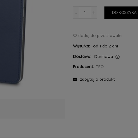
-
+
DO KOSZYKA
dodaj do przechowalni
Wysyłka:
od 1 do 2 dni
Dostawa:
Darmowa
Producent:
TFO
Cena nie zawiera ewentualnych kosztów
płatności
zapytaj o produkt