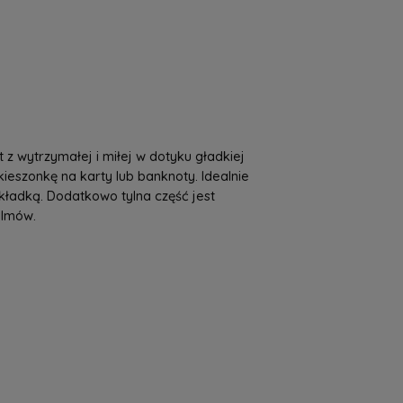
a nie zawiera ewentualnych kosztów
tności
 z wytrzymałej i miłej w dotyku gładkiej
ieszonkę na karty lub banknoty. Idealnie
ładką. Dodatkowo tylna część jest
ilmów.