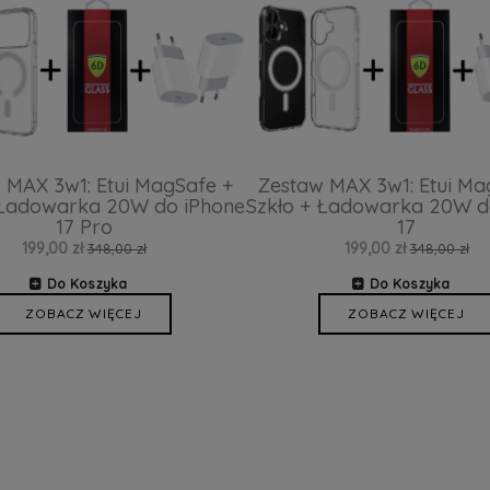
 MAX 3w1: Etui MagSafe +
Zestaw MAX 3w1: Etui Ma
 Ładowarka 20W do iPhone
Szkło + Ładowarka 20W d
17 Pro
17
199,00 zł
199,00 zł
348,00 zł
348,00 zł
Do Koszyka
Do Koszyka
ZOBACZ WIĘCEJ
ZOBACZ WIĘCEJ