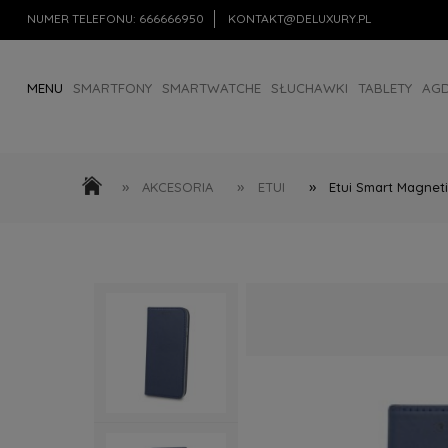
NUMER TELEFONU:
666666950
KONTAKT@DELUXURY.PL
MENU
SMARTFONY
SMARTWATCHE
SŁUCHAWKI
TABLETY
AG
AKCESORIA
OUTLET
»
»
»
AKCESORIA
ETUI
Etui Smart Magnet