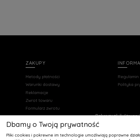
ZAKUPY
INFORM
Metody płatności
Regulamin
Warunki dostawy
Polityka p
Reklamacje
Zwrot towaru
Formularz zwrotu
Deluxury.pl
|| Struga 7
Dbamy o Twoją prywatność
Pliki cookies i pokrewne im technologie umożliwiają poprawne dzia