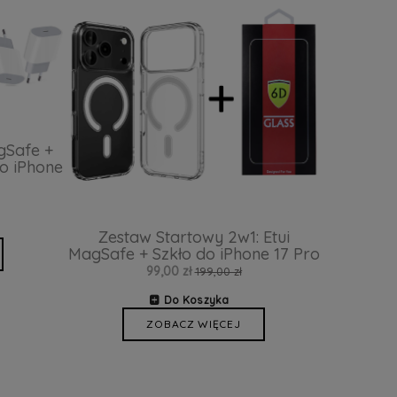
gSafe +
o iPhone
Zestaw Startowy 2w1: Etui
MagSafe + Szkło do iPhone 17 Pro
99,00 zł
199,00 zł
Do Koszyka
ZOBACZ WIĘCEJ