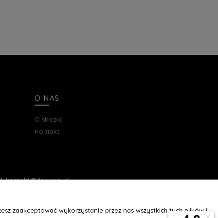
O NAS
O sklepie
Kontakt
ail: kontakt@deluxury.pl
esz zaakceptować wykorzystanie przez nas wszystkich tych plików i