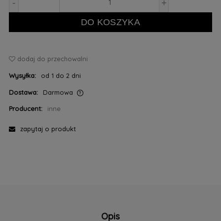
-
+
DO KOSZYKA
dodaj do przechowalni
Wysyłka:
od 1 do 2 dni
Dostawa:
Darmowa
Cena nie zawiera ewentualnych kosztów płatności
Producent:
inne
zapytaj o produkt
Opis