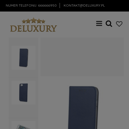
NUMER TELEFONU:
666666950
KONTAKT@DELUXURY.PL