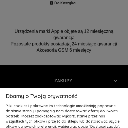
Do Koszyka
Urządzenia marki Apple objęte są 12 miesięczną
gwarancją
Pozostałe produkty posiadają 24 miesiące gwarancji
Akcesoria GSM 6 miesięcy
ZAKUPY
INFORMACJE
Dbamy o Twoją prywatność
Pliki cookies i pokrewne im technologie umożliwiają poprawne
MOJE KONTO
działanie strony i pomagają nam dostosować ofertę do Twoich
potrzeb. Możesz zaakceptować wykorzystanie przez nas
wszystkich tych plików i przejść do sklepu lub dostosować użycie
O NAS
plików do swoich preferencji, wybierając opcję "Dostosuj zgody".