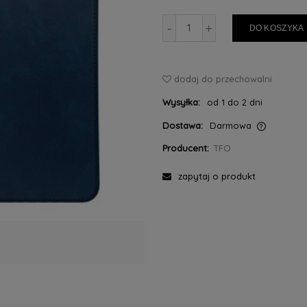
-
+
DO KOSZYKA
dodaj do przechowalni
Wysyłka:
od 1 do 2 dni
Dostawa:
Darmowa
Producent:
TFO
Cena nie zawiera ewentualnych kosztów
płatności
zapytaj o produkt