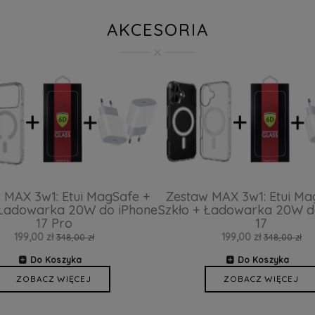
AKCESORIA
 MAX 3w1: Etui MagSafe +
Zestaw MAX 3w1: Etui Ma
 Ładowarka 20W do iPhone
Szkło + Ładowarka 20W d
17 Pro
17
199,00 zł
199,00 zł
348,00 zł
348,00 zł
Do Koszyka
Do Koszyka
ZOBACZ WIĘCEJ
ZOBACZ WIĘCEJ