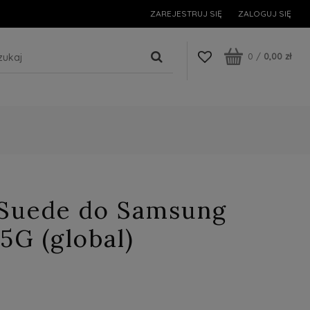
ZAREJESTRUJ SIĘ
ZALOGUJ SIĘ
0
/
0,00 zł
 Suede do Samsung
5G (global)