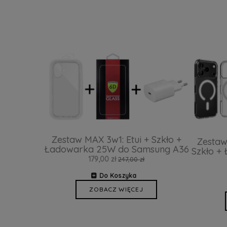
Zestaw MAX 3w1: Etui + Szkło +
Zestaw
Ładowarka 25W do Samsung A36
Szkło +
179,00 zł
247,00 zł
Do Koszyka
ZOBACZ WIĘCEJ