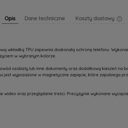
Opis
Dane techniczne
Koszty dostawy
Cen
pła
umową wkładką TPU zapewnia doskonałą ochronę telefonu. Wykona
szyciem w wybranym kolorze.
, dowód osobisty lub inne dokumenty oraz dodatkową kieszeń na 
tui jest wyposażone w magnetyczne zapięcie, które zapobiega prz
 wideo oraz przeglądanie treści. Precyzyjnie wykonane wycięcia 