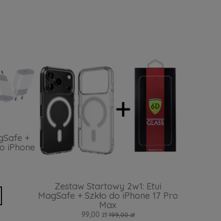
gSafe +
o iPhone
Zestaw Startowy 2w1: Etui
MagSafe + Szkło do iPhone 17 Pro
Max
99,00 zł
199,00 zł