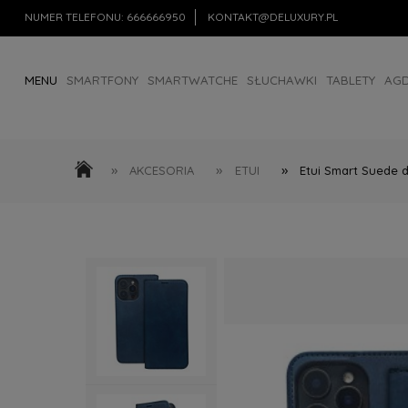
NUMER TELEFONU:
666666950
KONTAKT@DELUXURY.PL
MENU
SMARTFONY
SMARTWATCHE
SŁUCHAWKI
TABLETY
AG
AKCESORIA
OUTLET
»
»
»
AKCESORIA
ETUI
Etui Smart Suede 