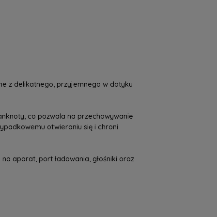
a nie zawiera ewentualnych kosztów
tności
ne z delikatnego, przyjemnego w dotyku
banknoty, co pozwala na przechowywanie
ypadkowemu otwieraniu się i chroni
na aparat, port ładowania, głośniki oraz