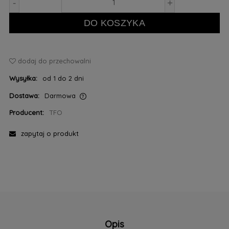
-
+
DO KOSZYKA
dodaj do przechowalni
Wysyłka:
od 1 do 2 dni
Dostawa:
Darmowa
Cena nie zawiera ewentualnych kosztów płatności
Producent:
TFO
zapytaj o produkt
Opis