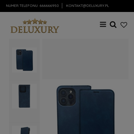
NUMER TELEFONU:
666666950
KONTAKT@DELUXURY.PL