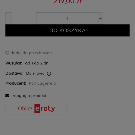
219,00 zł
-
+
DO KOSZYKA
dodaj do przechowalni
Wysyłka:
od 1 do 2 dni
Dostawa:
Darmowa
Cena nie zawiera ewentualnych kosztów płatności
Producent:
Karl Lagerfeld
zapytaj o produkt