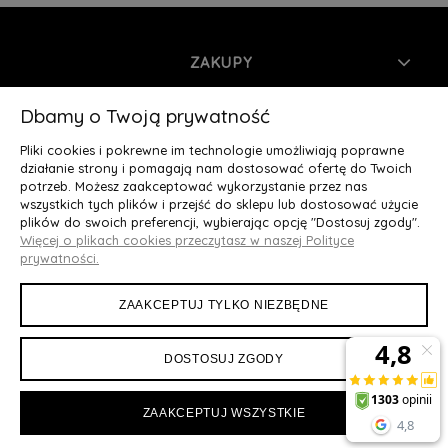
ZAKUPY
INFORMACJE
Dbamy o Twoją prywatność
Pliki cookies i pokrewne im technologie umożliwiają poprawne
MOJE KONTO
działanie strony i pomagają nam dostosować ofertę do Twoich
potrzeb. Możesz zaakceptować wykorzystanie przez nas
wszystkich tych plików i przejść do sklepu lub dostosować użycie
O NAS
plików do swoich preferencji, wybierając opcję "Dostosuj zgody".
Więcej o plikach cookies przeczytasz w naszej Polityce
Deluxury.pl
|| Struga 7, 90-420 Łódź, woj. łódzkie || NIP:
prywatności.
5252902064 || tel.: 666 666 950, e-mail: kontakt@deluxury.pl
ZAAKCEPTUJ TYLKO NIEZBĘDNE
DOSTOSUJ ZGODY
ZAAKCEPTUJ WSZYSTKIE
Maxsote
Rocoto Theme. All rights reserved
Sklep internetowy Shoper Premium