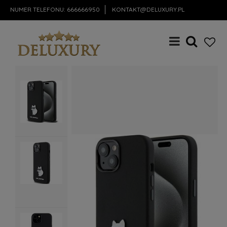
NUMER TELEFONU:
666666950
KONTAKT@DELUXURY.PL