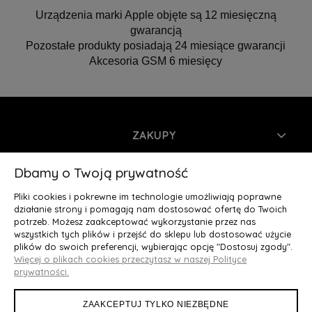
Urządzenia marki Apple objęte są 12 miesięczną
gwarancją
Pozostałe produkty posiadają 24 miesiące gwarancji
Akcesoria GSM 6 miesięcy
ZAKUPY
INFORMACJE
Dbamy o Twoją prywatność
Pliki cookies i pokrewne im technologie umożliwiają poprawne
MOJE KONTO
działanie strony i pomagają nam dostosować ofertę do Twoich
potrzeb. Możesz zaakceptować wykorzystanie przez nas
wszystkich tych plików i przejść do sklepu lub dostosować użycie
O NAS
plików do swoich preferencji, wybierając opcję "Dostosuj zgody".
Więcej o plikach cookies przeczytasz w naszej Polityce
Deluxury.pl
|| Struga 7, 90-420 Łódź, woj. łódzkie || NIP:
prywatności.
5252902064 || tel.: 666 666 950, e-mail: kontakt@deluxury.pl
ZAAKCEPTUJ TYLKO NIEZBĘDNE