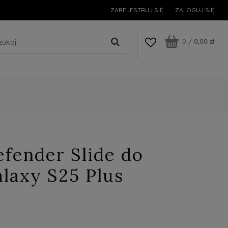
ZAREJESTRUJ SIĘ
ZALOGUJ SIĘ
0
/
0,00 zł
fender Slide do
laxy S25 Plus