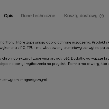
Opis
Dane techniczne
Koszty dostawy
Cen
pła
artfony, które zapewniają dobrą ochronę urządzenia. Produkt skła
 wykonana z PC, TPU i ma wbudowany aluminiowy uchwyt na palec
 chroni obiektywy I zapewnia prywatność. Dodatkowo wyższe kra
cia na porty i wytłoczenia na przyciski. Ramka ma otwory, które
 z uchwytami magnetycznymi.