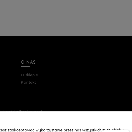
O NAS
O sklepie
Kontakt
ail: kontakt@deluxury.pl
esz zaakceptować wykorzystanie przez nas wszystkich tych plików i