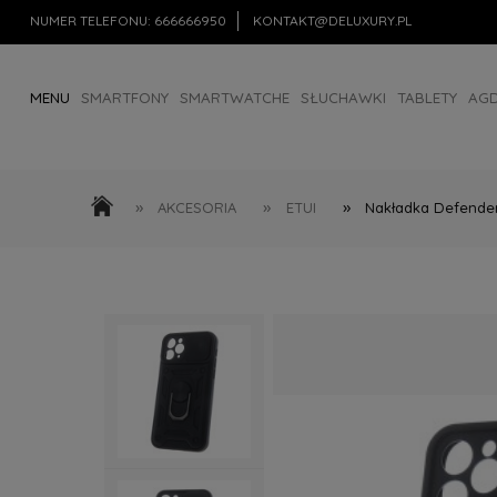
NUMER TELEFONU:
666666950
KONTAKT@DELUXURY.PL
MENU
SMARTFONY
SMARTWATCHE
SŁUCHAWKI
TABLETY
AG
AKCESORIA
OUTLET
»
»
»
AKCESORIA
ETUI
Nakładka Defender