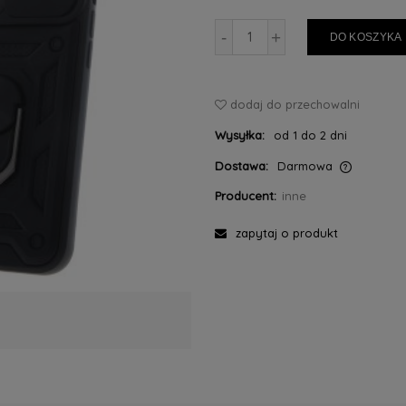
-
+
DO KOSZYKA
dodaj do przechowalni
Wysyłka:
od 1 do 2 dni
Dostawa:
Darmowa
Producent:
inne
Cena nie zawiera ewentualnych kosztów
płatności
zapytaj o produkt