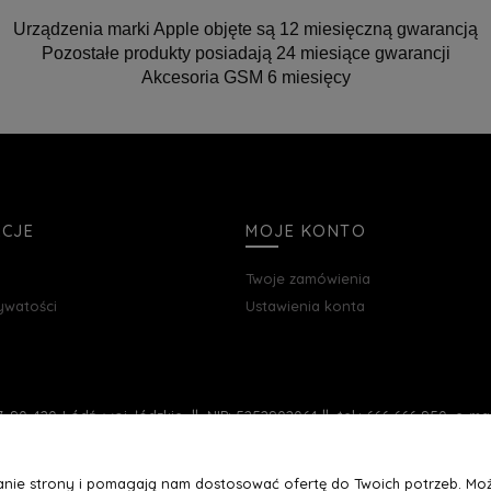
Urządzenia marki Apple objęte są 12 miesięczną gwarancją
Pozostałe produkty posiadają 24 miesiące gwarancji
Akcesoria GSM 6 miesięcy
ACJE
MOJE KONTO
Twoje zamówienia
rywatości
Ustawienia konta
, 90-420 Łódź, woj. łódzkie || NIP: 5252902064 || tel.: 666 666 950, e-m
łanie strony i pomagają nam dostosować ofertę do Twoich potrzeb. Moż