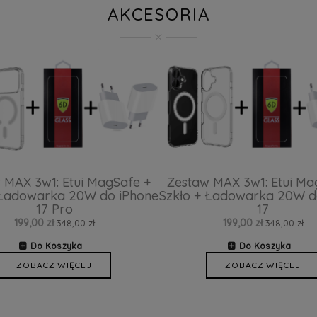
AKCESORIA
 MAX 3w1: Etui MagSafe +
Zestaw MAX 3w1: Etui Ma
 Ładowarka 20W do iPhone
Szkło + Ładowarka 20W d
17 Pro
17
199,00 zł
199,00 zł
348,00 zł
348,00 zł
Do Koszyka
Do Koszyka
ZOBACZ WIĘCEJ
ZOBACZ WIĘCEJ