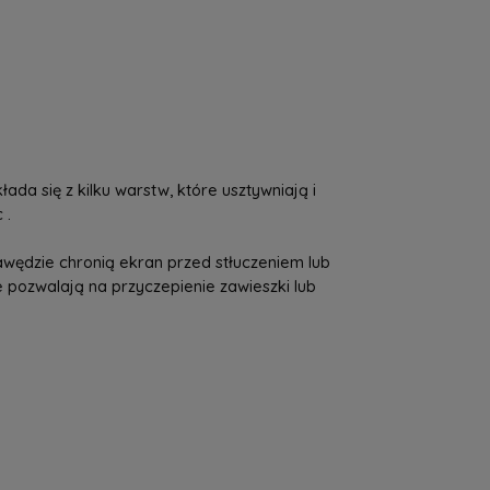
a nie zawiera ewentualnych kosztów
tności
da się z kilku warstw, które usztywniają i
 .
wędzie chronią ekran przed stłuczeniem lub
 pozwalają na przyczepienie zawieszki lub