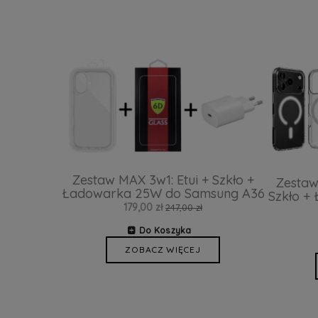
Zestaw MAX 3w1: Etui + Szkło +
Zestaw
Ładowarka 25W do Samsung A36
Szkło +
179,00 zł
247,00 zł
Do Koszyka
ZOBACZ WIĘCEJ