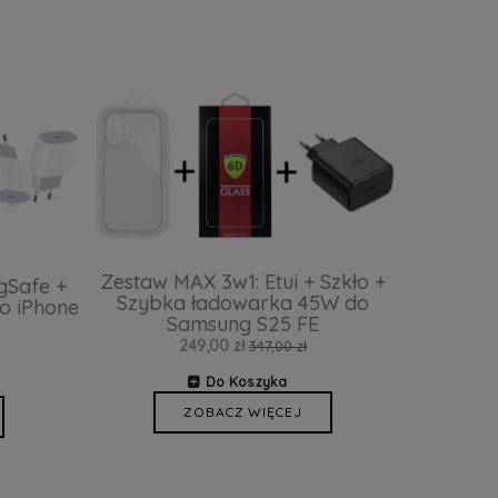
Zestaw MAX 3w1: Etui + Szkło +
gSafe +
Szybka ładowarka 45W do
o iPhone
Samsung S25 FE
249,00 zł
347,00 zł
Do Koszyka
ZOBACZ WIĘCEJ