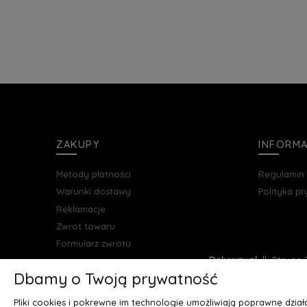
ZAKUPY
INFORM
Metody płatności
Regulamin
Warunki dostawy
Polityka p
Reklamacje
Zwrot towaru
Formularz zwrotu
Deluxury.pl
|| Struga 7
Dbamy o Twoją prywatność
Pliki cookies i pokrewne im technologie umożliwiają poprawne dzia