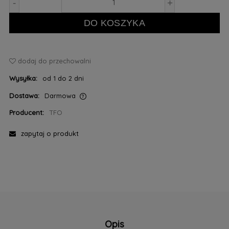
-
+
DO KOSZYKA
dodaj do przechowalni
Wysyłka:
od 1 do 2 dni
Dostawa:
Darmowa
Cena nie zawiera ewentualnych kosztów płatności
Producent:
TFO
zapytaj o produkt
Opis