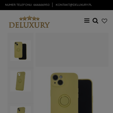
NUMER TELEFONU:
666666950
KONTAKT@DELUXURY.PL