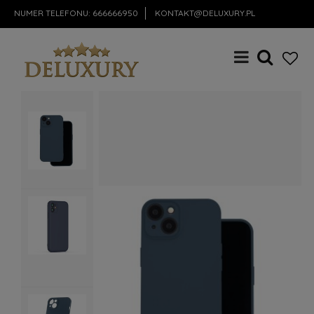
NUMER TELEFONU:
666666950
KONTAKT@DELUXURY.PL