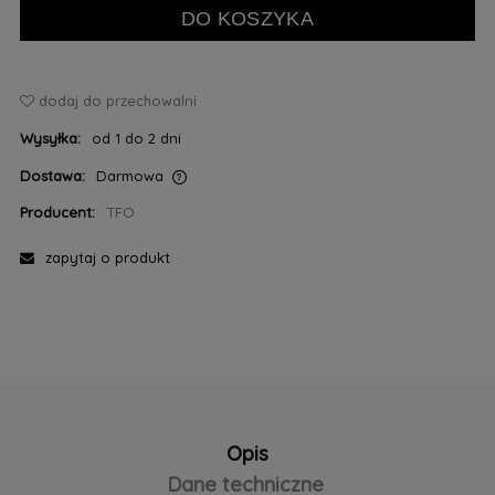
DO KOSZYKA
dodaj do przechowalni
Wysyłka:
od 1 do 2 dni
Dostawa:
Darmowa
Cena nie zawiera ewentualnych kosztów płatności
Producent:
TFO
zapytaj o produkt
Opis
Dane techniczne