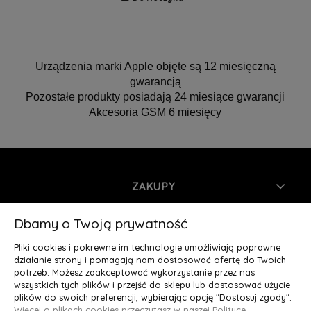
Urządzenia marki Apple objęte są 12 miesięczną
gwarancją
Pozostałe produkty posiadają 24 miesiące gwarancji
Akcesoria GSM 6 miesięcy
ZAKUPY
INFORMACJE
Dbamy o Twoją prywatność
Pliki cookies i pokrewne im technologie umożliwiają poprawne
MOJE KONTO
działanie strony i pomagają nam dostosować ofertę do Twoich
potrzeb. Możesz zaakceptować wykorzystanie przez nas
wszystkich tych plików i przejść do sklepu lub dostosować użycie
O NAS
plików do swoich preferencji, wybierając opcję "Dostosuj zgody".
Więcej o plikach cookies przeczytasz w naszej Polityce