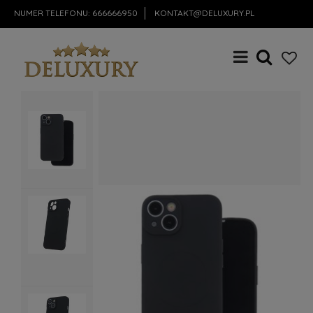
NUMER TELEFONU:
666666950
KONTAKT@DELUXURY.PL