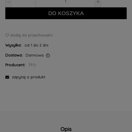
-
+
DO KOSZYKA
dodaj do przechowalni
Wysyłka:
od 1 do 2 dni
Dostawa:
Darmowa
Cena nie zawiera ewentualnych kosztów płatności
Producent:
TFO
zapytaj o produkt
Opis