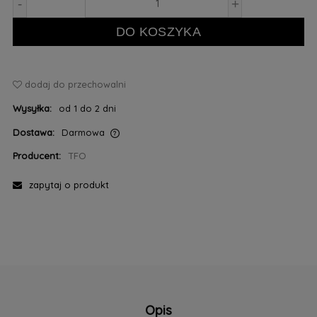
-
+
DO KOSZYKA
dodaj do przechowalni
Wysyłka:
od 1 do 2 dni
Dostawa:
Darmowa
Cena nie zawiera ewentualnych kosztów płatności
Producent:
TFO
zapytaj o produkt
Opis