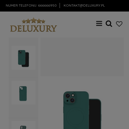
NUMER TELEFONU:
666666950
KONTAKT@DELUXURY.PL