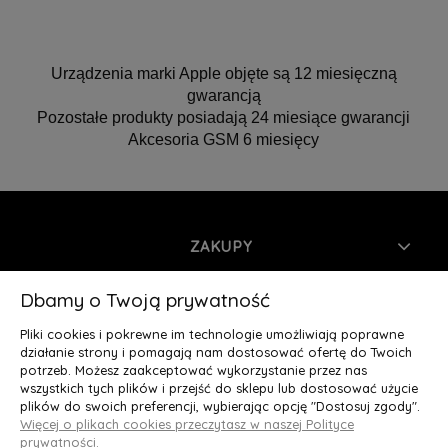
Urządzenia marki Apple objęte są 12 miesięczną
gwarancją
Pozostałe produkty posiadają 24 miesiące gwarancji
Akcesoria GSM 6 miesięcy
ZAKUPY
INFORMACJE
Dbamy o Twoją prywatność
Pliki cookies i pokrewne im technologie umożliwiają poprawne
MOJE KONTO
działanie strony i pomagają nam dostosować ofertę do Twoich
potrzeb. Możesz zaakceptować wykorzystanie przez nas
wszystkich tych plików i przejść do sklepu lub dostosować użycie
O NAS
plików do swoich preferencji, wybierając opcję "Dostosuj zgody".
Więcej o plikach cookies przeczytasz w naszej Polityce
Deluxury.pl
|| Struga 7, 90-420 Łódź, woj. łódzkie || NIP:
prywatności.