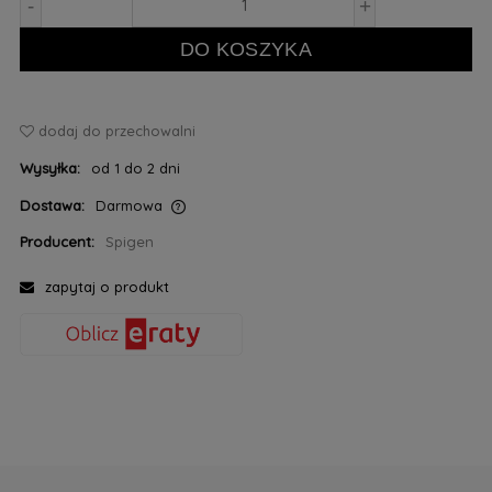
-
+
DO KOSZYKA
dodaj do przechowalni
Wysyłka:
od 1 do 2 dni
Dostawa:
Darmowa
Cena nie zawiera ewentualnych kosztów płatności
Producent:
Spigen
zapytaj o produkt