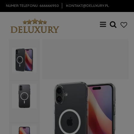
NUMER TELEFONU:
666666950
KONTAKT@DELUXURY.PL