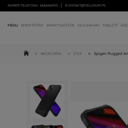
NUMER TELEFONU:
666666950
KONTAKT@DELUXURY.PL
MENU
SMARTFONY
SMARTWATCHE
SŁUCHAWKI
TABLETY
AG
AKCESORIA
OUTLET
»
»
»
AKCESORIA
ETUI
Spigen Rugged Ar