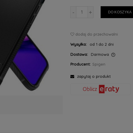
-
+
DO KOSZYKA
dodaj do przechowalni
Wysyłka:
od 1 do 2 dni
Dostawa:
Darmowa
Producent:
Spigen
Cena nie zawiera ewentualnych kosztów
płatności
zapytaj o produkt