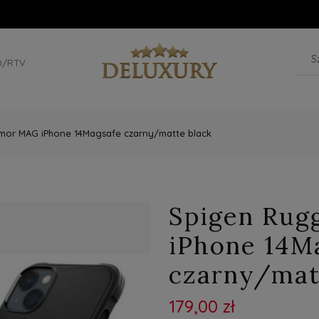
D/RTV
mor MAG iPhone 14Magsafe czarny/matte black
Spigen Rug
iPhone 14M
czarny/mat
179,00 zł