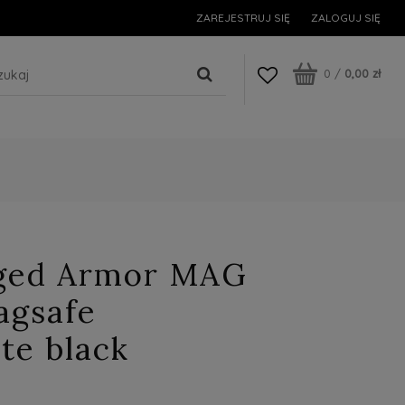
ZAREJESTRUJ SIĘ
ZALOGUJ SIĘ
0
/
0,00 zł
ged Armor MAG
agsafe
te black