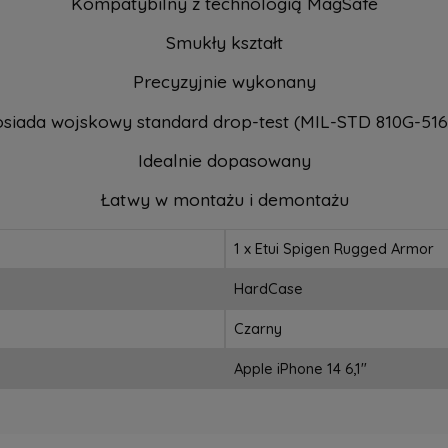
Kompatybilny z technologią MagSafe
Smukły kształt
Precyzyjnie wykonany
siada wojskowy standard drop-test (MIL-STD 810G-516
Idealnie dopasowany
Łatwy w montażu i demontażu
1 x Etui Spigen Rugged Armor
HardCase
Czarny
Apple iPhone 14 6,1"