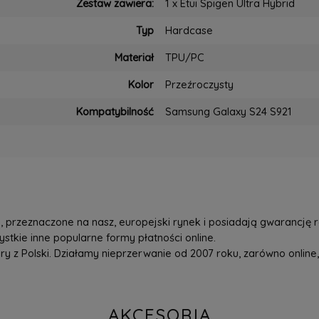
Zestaw zawiera:
1 x Etui Spigen Ultra Hybrid
Typ
Hardcase
Materiał
TPU/PC
Kolor
Przeźroczysty
Kompatybilność
Samsung Galaxy S24 S921
przeznaczone na nasz, europejski rynek i posiadają gwarancję r
tkie inne popularne formy płatności online.
z Polski. Działamy nieprzerwanie od 2007 roku, zarówno online, 
AKCESORIA