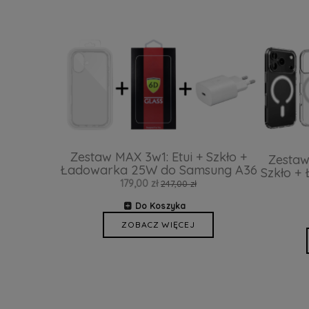
Zestaw MAX 3w1: Etui + Szkło +
Zestaw
Ładowarka 25W do Samsung A36
Szkło +
179,00 zł
247,00 zł
Do Koszyka
ZOBACZ WIĘCEJ