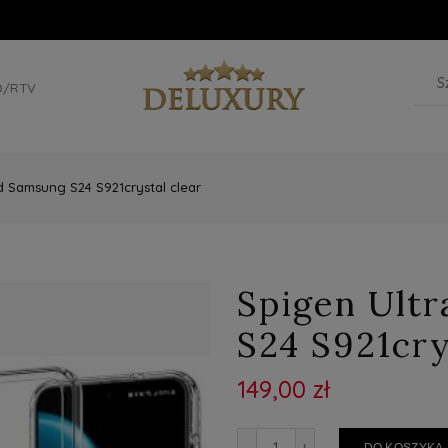
D/RTV
d Samsung S24 S921crystal clear
Spigen Ult
S24 S921cry
149,00 zł