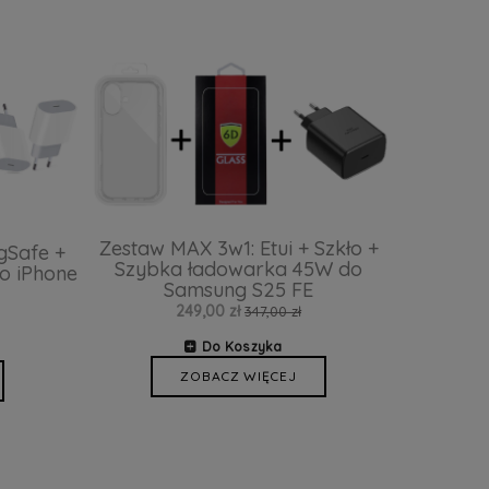
Zestaw MAX 3w1: Etui + Szkło +
gSafe +
Szybka ładowarka 45W do
o iPhone
Samsung S25 FE
249,00 zł
347,00 zł
Do Koszyka
ZOBACZ WIĘCEJ