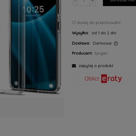
-
+
DO KOSZYKA
dodaj do przechowalni
Wysyłka:
od 1 do 2 dni
Dostawa:
Darmowa
Producent:
Spigen
Cena nie zawiera ewentualnych kosztów
płatności
zapytaj o produkt