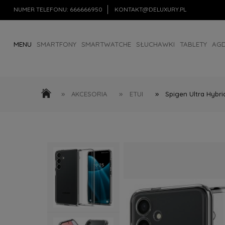
NUMER TELEFONU:
666666950
KONTAKT@DELUXURY.PL
MENU
SMARTFONY
SMARTWATCHE
SŁUCHAWKI
TABLETY
AG
AKCESORIA
OUTLET
»
»
»
AKCESORIA
ETUI
Spigen Ultra Hybri