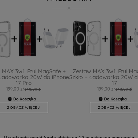
 MAX 3w1: Etui MagSafe +
Zestaw MAX 3w1: Etui Ma
 Ładowarka 20W do iPhone
Szkło + Ładowarka 20W d
17 Pro
17
199,00 zł
199,00 zł
348,00 zł
348,00 zł
Do Koszyka
Do Koszyka
ZOBACZ WIĘCEJ
ZOBACZ WIĘCEJ