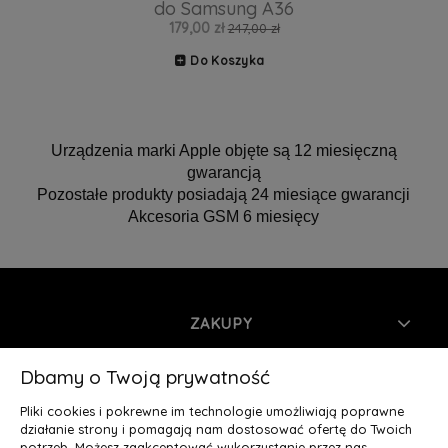
do Samsung A36
179,00 zł
247,00 zł
Do Koszyka
Urządzenia marki Apple objęte są 12 miesięczną
gwarancją
Pozostałe produkty posiadają 24 miesiące gwarancji
Akcesoria GSM 6 miesięcy
ZAKUPY
INFORMACJE
Dbamy o Twoją prywatność
Pliki cookies i pokrewne im technologie umożliwiają poprawne
MOJE KONTO
działanie strony i pomagają nam dostosować ofertę do Twoich
potrzeb. Możesz zaakceptować wykorzystanie przez nas