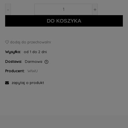
-
+
DO KOSZYKA
dodaj do przechowalni
Wysyłka:
od 1 do 2 dni
Dostawa:
Darmowa
Cena nie zawiera ewentualnych kosztów płatności
Producent:
WIWU
zapytaj o produkt