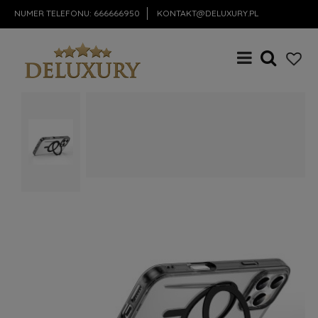
NUMER TELEFONU:
666666950
KONTAKT@DELUXURY.PL