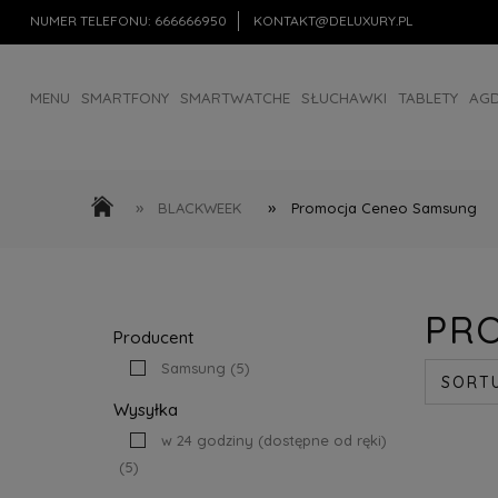
NUMER TELEFONU:
666666950
KONTAKT@DELUXURY.PL
MENU
SMARTFONY
SMARTWATCHE
SŁUCHAWKI
TABLETY
AG
AKCESORIA
OUTLET
»
»
BLACKWEEK
Promocja Ceneo Samsung
PR
Producent
Samsung
(5)
SORT
Wysyłka
w 24 godziny (dostępne od ręki)
(5)