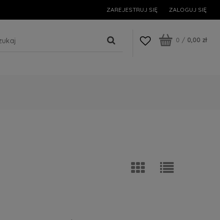
ZAREJESTRUJ SIĘ
ZALOGUJ SIĘ
0
/
0,00 zł
G