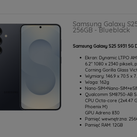
Samsung Galaxy S25
256GB - Blueblack
Samsung Galaxy S25 S931 5G D
Ekran: Dynamic LTPO AMO
6.2" 1080 x 2340 pikseli, 
Corning Gorilla Glass Vic
Wymiary: 146.9 x 70.5 x 
Waga: 162g
Nano-SIM+Nano-SIM+eSIM
Qualcomm SM8750-AB Sna
CPU Octa-core (2x4.47 G
Phoenix M)
GPU Adreno 830
Pamięć wewnętrzna: 25
Pamięć RAM: 12GB