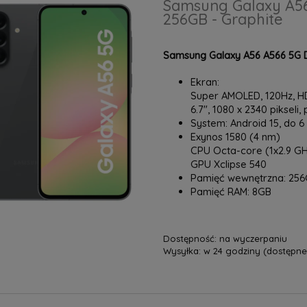
Samsung Galaxy A56
256GB - Graphite
Samsung Galaxy A56 A566 5G D
Ekran:
Super AMOLED, 120Hz, HDR
6.7", 1080 x 2340 pikseli,
System: Android 15, do 6
Exynos 1580 (4 nm)
CPU Octa-core (1x2.9 GH
GPU Xclipse 540
Pamięć wewnętrzna: 25
Pamięć RAM: 8GB
Dostępność:
na wyczerpaniu
Wysyłka:
w 24 godziny (dostępne 