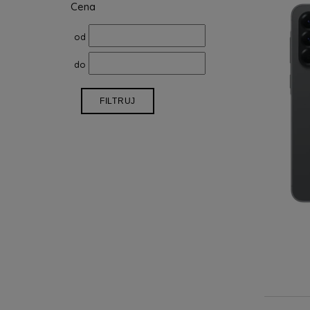
Cena
od
do
FILTRUJ