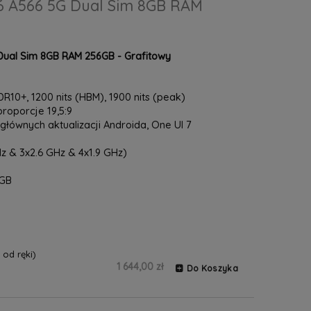
 A566 5G Dual Sim 8GB RAM
ual Sim 8GB RAM 256GB - Grafitowy
10+, 1200 nits (HBM), 1900 nits (peak)
 proporcje 19,5:9
 głównych aktualizacji Androida, One UI 7
z & 3x2.6 GHz & 4x1.9 GHz)
6GB
od ręki)
1 644,00 zł
Do Koszyka