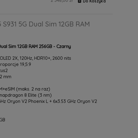
2 348,00 zł
Do Koszyka
 S931 5G Dual Sim 12GB RAM
ual Sim 12GB RAM 256GB - Czarny
LED 2X, 120Hz, HDR10+, 2600 nits
proporcje 19,5:9
tus2
7.2 mm
+eSIM (maks. 2 na raz)
pdragon 8 Elite (3 nm)
Hz Oryon V2 Phoenix L + 6x3.53 GHz Oryon V2
6GB