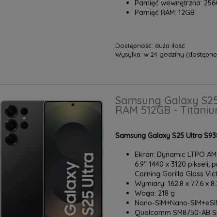
Pamięć wewnętrzna: 25
Pamięć RAM: 12GB
Dostępność:
duża ilość
Wysyłka:
w 24 godziny (dostępne 
Samsung Galaxy S25
RAM 512GB - Titaniu
Samsung Galaxy S25 Ultra S93
Ekran: Dynamic LTPO AMO
6.9" 1440 x 3120 pikseli, 
Corning Gorilla Glass Vic
Wymiary: 162.8 x 77.6 x 
Waga: 218 g
Nano-SIM+Nano-SIM+eSIM
Qualcomm SM8750-AB Sna