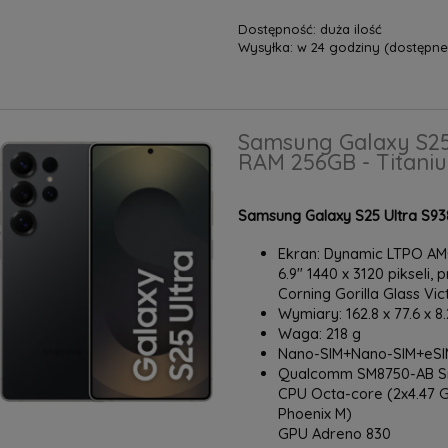
Dostępność:
duża ilość
Wysyłka:
w 24 godziny (dostępne 
Samsung Galaxy S25
RAM 256GB - Titani
Samsung Galaxy S25 Ultra S93
Ekran: Dynamic LTPO AMO
6.9" 1440 x 3120 pikseli, 
Corning Gorilla Glass Vic
Wymiary: 162.8 x 77.6 x 
Waga: 218 g
Nano-SIM+Nano-SIM+eSIM
Qualcomm SM8750-AB Sna
CPU Octa-core (2x4.47 G
Phoenix M)
GPU Adreno 830