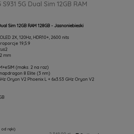
 S931 5G Dual Sim 12GB RAM
ual Sim 12GB RAM 128GB - Jasnoniebieski
LED 2X, 120Hz, HDR10+, 2600 nits
proporcje 19,5:9
tus2
7.2 mm
+eSIM (maks. 2 na raz)
pdragon 8 Elite (3 nm)
Hz Oryon V2 Phoenix L + 6x3.53 GHz Oryon V2
GB
od ręki)