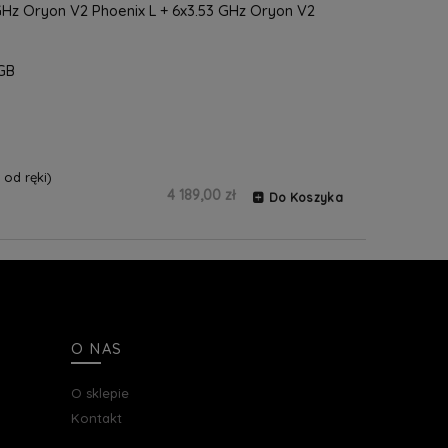
Hz Oryon V2 Phoenix L + 6x3.53 GHz Oryon V2
GB
od ręki)
4 189,00 zł
Do Koszyka
O NAS
O sklepie
Kontakt