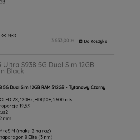
6GB
od ręki)
3 533,00 zł
Do Koszyka
 Ultra S938 5G Dual Sim 12GB
m Black
8 5G Dual Sim 12GB RAM 512GB - Tytanowy Czarny
LED 2X, 120Hz, HDR10+, 2600 nits
proporcje 19,5:9
tus2
8.2 mm
+eSIM (maks. 2 na raz)
pdragon 8 Elite (3 nm)