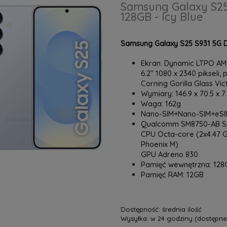
Samsung Galaxy S25
128GB - Icy Blue
Samsung Galaxy S25 S931 5G D
Ekran: Dynamic LTPO AMO
6.2" 1080 x 2340 pikseli, 
Corning Gorilla Glass Vic
Wymiary: 146.9 x 70.5 x 
Waga: 162g
Nano-SIM+Nano-SIM+eSIM
Qualcomm SM8750-AB Sna
CPU Octa-core (2x4.47 G
Phoenix M)
GPU Adreno 830
Pamięć wewnętrzna: 128
Pamięć RAM: 12GB
Dostępność:
średnia ilość
Wysyłka:
w 24 godziny (dostępne 