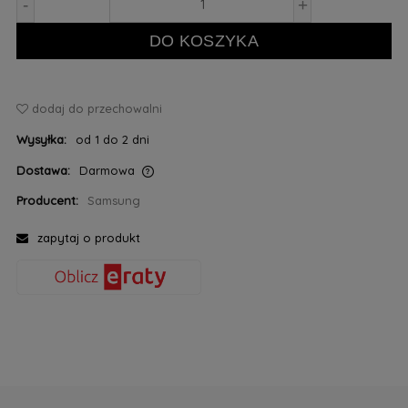
-
+
DO KOSZYKA
dodaj do przechowalni
Wysyłka:
od 1 do 2 dni
Dostawa:
Darmowa
Cena nie zawiera ewentualnych kosztów płatności
Producent:
Samsung
zapytaj o produkt