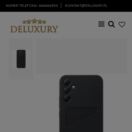
NUMER TELEFONU:
666666950
KONTAKT@DELUXURY.PL