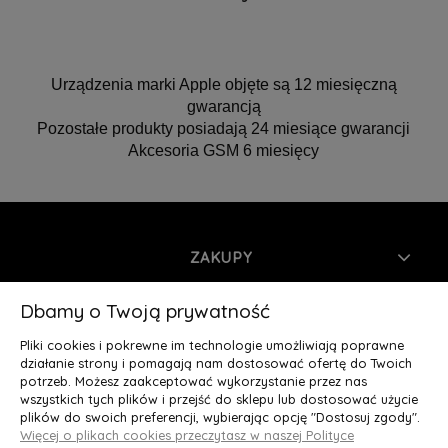
Urządzenia marki Apple objęte są 12 miesięczną
gwarancją
Pozostałe produkty posiadają 24 miesiące gwarancji
Akcesoria GSM 6 miesięcy
ZAKUPY
INFORMACJE
Dbamy o Twoją prywatność
Pliki cookies i pokrewne im technologie umożliwiają poprawne
MOJE KONTO
działanie strony i pomagają nam dostosować ofertę do Twoich
potrzeb. Możesz zaakceptować wykorzystanie przez nas
wszystkich tych plików i przejść do sklepu lub dostosować użycie
O NAS
plików do swoich preferencji, wybierając opcję "Dostosuj zgody".
Więcej o plikach cookies przeczytasz w naszej Polityce