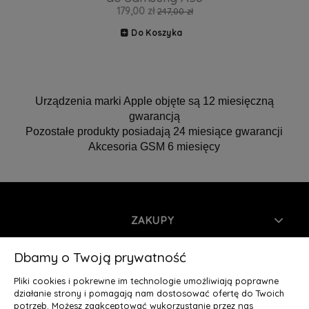
179,00 zł
247,00 zł
Do Koszyka
Urządzenia marki Apple objęte są 12 miesięczną
gwarancją
Pozostałe produkty posiadają 24 miesiące gwarancji
Akcesoria GSM 6 miesięcy
ZAKUPY
INFORMACJE
Dbamy o Twoją prywatność
Pliki cookies i pokrewne im technologie umożliwiają poprawne
MOJE KONTO
działanie strony i pomagają nam dostosować ofertę do Twoich
potrzeb. Możesz zaakceptować wykorzystanie przez nas