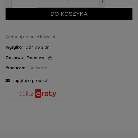
-
+
DO KOSZYKA
dodaj do przechowalni
Wysyłka:
od 1 do 2 dni
Dostawa:
Darmowa
Cena nie zawiera ewentualnych kosztów płatności
Producent:
Samsung
zapytaj o produkt